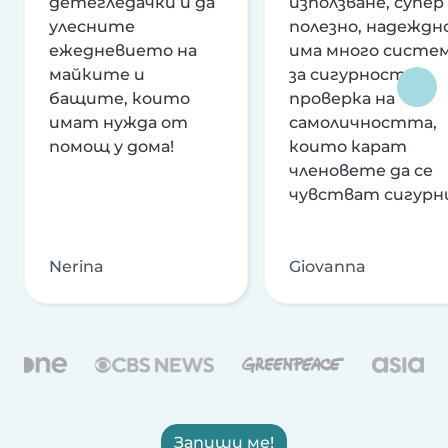
детегледачки и да
използване, супер
улесните
полезно, надеждно
ежедневието на
има много систе
майките и
за сигурност и
бащите, които
проверка на
имат нужда от
самоличността,
помощ у дома!
които карат
членовете да се
чувстват сигурн
Nerina
Giovanna
Запиши ме!