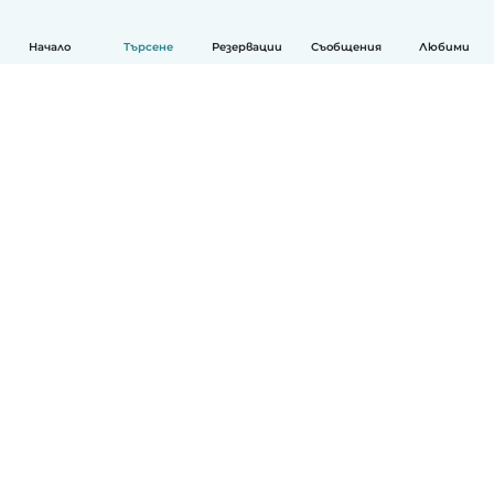
Начало
Търсене
Резервации
Съобщения
Любими
Български
Как работи
Помощ
Условия и поверителност
Ценообразуване
Фирмени данни
Детегледачки за работа
стандарти на Общността