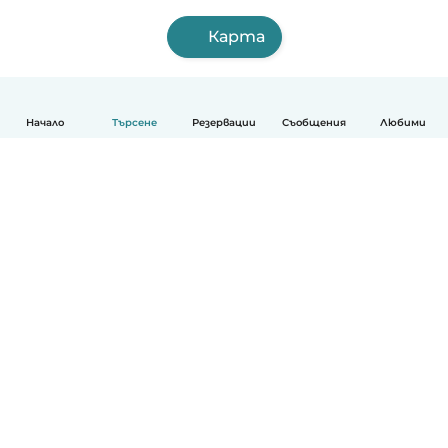
Карта
Начало
Търсене
Резервации
Съобщения
Любими
Български
Как работи
Помощ
Условия и поверителност
Ценообразуване
Фирмени данни
Детегледачки за работа
стандарти на Общността