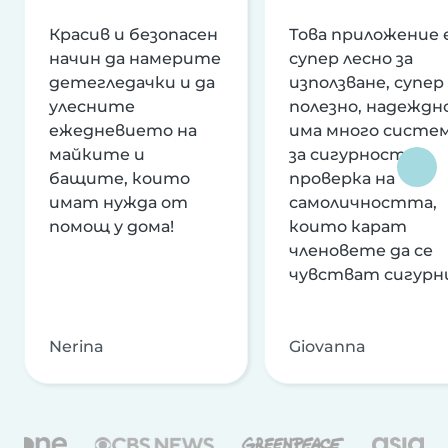
Красив и безопасен
Това приложение 
начин да намерите
супер лесно за
детегледачки и да
използване, супер
улесните
полезно, надеждно
ежедневието на
има много систе
майките и
за сигурност и
бащите, които
проверка на
имат нужда от
самоличността,
помощ у дома!
които карат
членовете да се
чувстват сигурн
Nerina
Giovanna