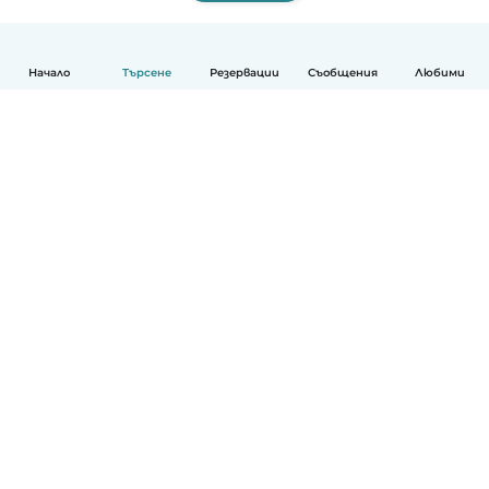
Начало
Търсене
Резервации
Съобщения
Любими
Български
Как работи
Помощ
Условия и поверителност
Ценообразуване
Фирмени данни
Детегледачки за работа
стандарти на Общността