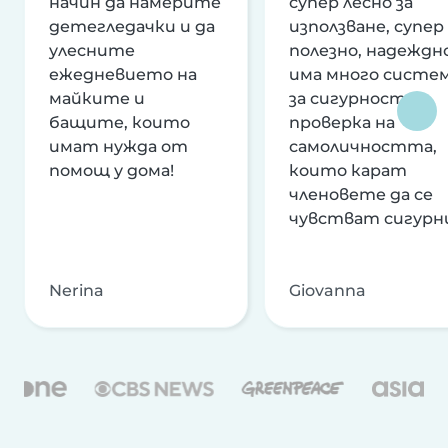
начин да намерите
супер лесно за
детегледачки и да
използване, супер
улесните
полезно, надеждно
ежедневието на
има много систе
майките и
за сигурност и
бащите, които
проверка на
имат нужда от
самоличността,
помощ у дома!
които карат
членовете да се
чувстват сигурн
Nerina
Giovanna