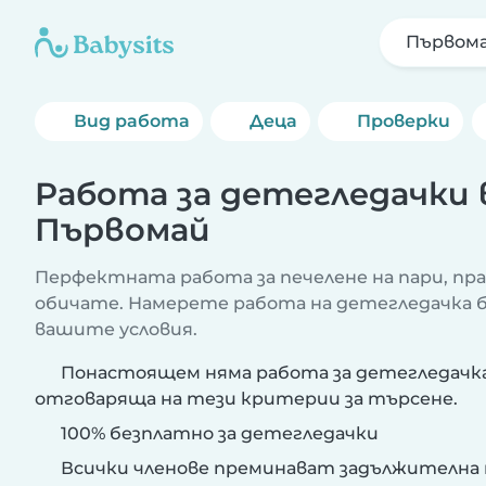
Първом
Вид работа
Деца
Проверки
Работа за детегледачки 
Първомай
Перфектната работа за печелене на пари, пр
обичате. Намерете работа на детегледачка бл
вашите условия.
Понастоящем няма работа за детегледачка
отговаряща на тези критерии за търсене.
100% безплатно за детегледачки
Всички членове преминават задължителна 