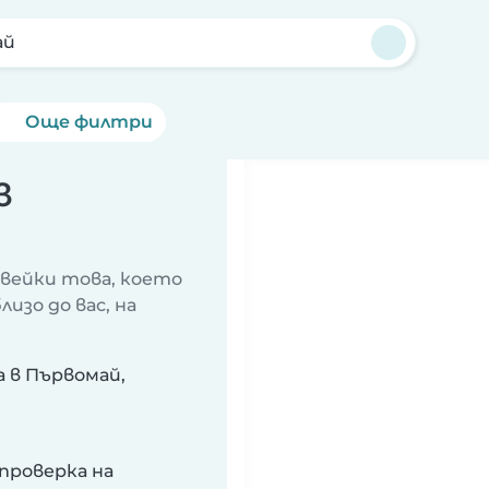
ай
Още филтри
в
авейки това, което
изо до вас, на
 в Първомай,
проверка на