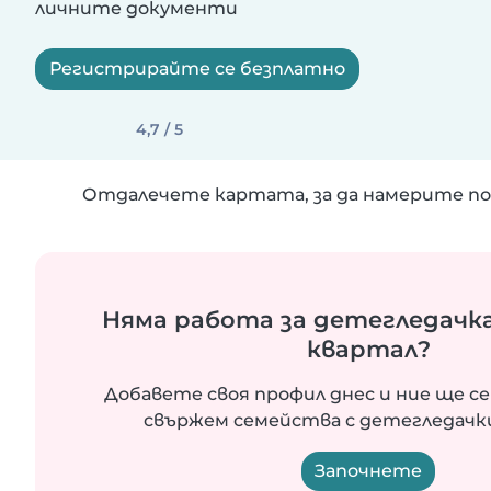
личните документи
Регистрирайте се безплатно
4,7 / 5
Отдалечете картата, за да намерите по
Няма работа за детегледачка
квартал?
Добавете своя профил днес и ние ще се
свържем семейства с детегледачки
Започнете