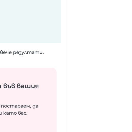
вече резултати.
 във вашия
 постараем, да
 като вас.