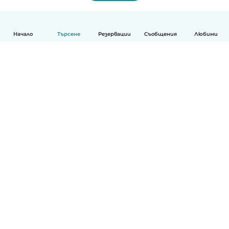
Начало
Търсене
Резервации
Съобщения
Любими
Български
Как работи
Помощ
Условия и поверителност
Ценообразуване
Фирмени данни
Детегледачки за работа
стандарти на Общността