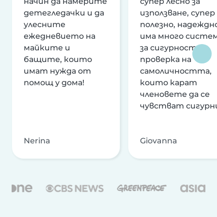
начин да намерите
супер лесно за
детегледачки и да
използване, супер
улесните
полезно, надеждно
ежедневието на
има много систе
майките и
за сигурност и
бащите, които
проверка на
имат нужда от
самоличността,
помощ у дома!
които карат
членовете да се
чувстват сигурн
Nerina
Giovanna