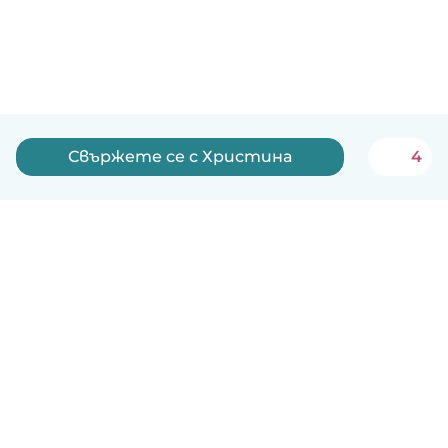
Свържете се с Христина
4
Български
Как работи
Помощ
Условия и поверителност
Ценообразуване
Фирмени данни