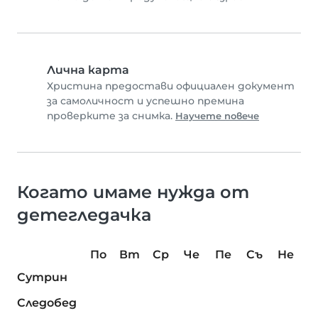
Лична карта
Христина предостави официален документ
за самоличност и успешно премина
проверките за снимка.
Научете повече
Когато имаме нужда от
детегледачка
По
Вт
Ср
Че
Пе
Съ
Не
Сутрин
Следобед