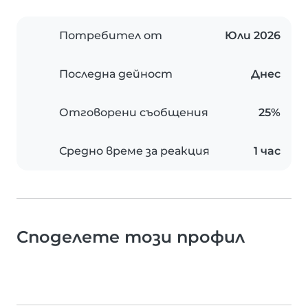
Потребител от
Юли 2026
Последна дейност
Днес
Отговорени съобщения
25%
Средно време за реакция
1 час
Споделете този профил