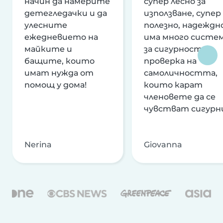
начин да намерите
супер лесно за
детегледачки и да
използване, супер
улесните
полезно, надеждно
ежедневието на
има много систе
майките и
за сигурност и
бащите, които
проверка на
имат нужда от
самоличността,
помощ у дома!
които карат
членовете да се
чувстват сигурн
Nerina
Giovanna