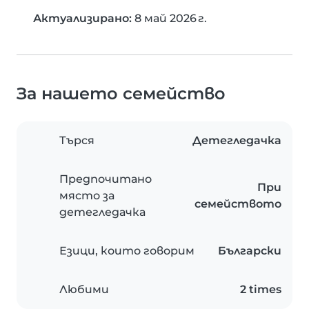
Актуализирано:
8 май 2026 г.
За нашето семейство
Търся
Детегледачка
Предпочитано
При
място за
семейството
детегледачка
Езици, които говорим
Български
Любими
2 times