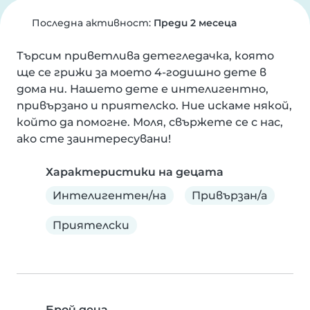
Последна активност:
Преди 2 месеца
Търсим приветлива детегледачка, която 
ще се грижи за моето 4-годишно дете в 
дома ни. Нашето дете е интелигентно, 
привързано и приятелско. Ние искаме някой, 
който да помогне. Моля, свържете се с нас, 
ако сте заинтересувани!
Характеристики на децата
Интелигентен/на
Привързан/а
Приятелски
Брой деца