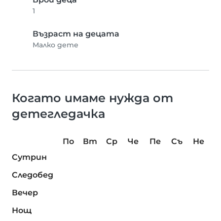
1
Възраст на децата
Малко дете
Когато имаме нужда от
детегледачка
По
Вт
Ср
Че
Пе
Съ
Не
Сутрин
Следобед
Вечер
Нощ