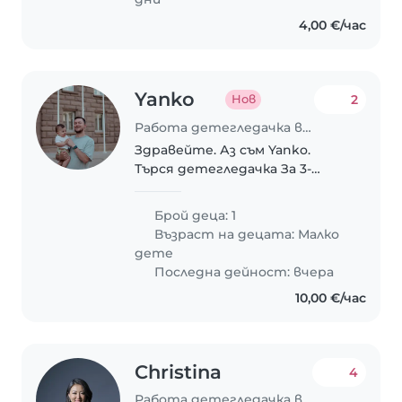
4,00 €/час
Yanko
2
Нов
Работа детегледачка в София
Здравейте. Аз съм Yanko.
Търся детегледачка За 3-
годишно момче от октомври
до март, приблизително 10
Брой деца: 1
часа седмично. Предлагам от
Възраст на децата:
Малко
10 € на час. София. Очаквам
дете
съобщението ви.
Последна дейност: вчера
10,00 €/час
Christina
4
Работа детегледачка в София