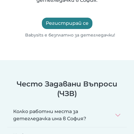
детегледачки в София.
Регистрирай се
Babysits е безплатно за детегледачки!
Често Задавани Въпроси
(ЧЗВ)
Колко работни места за
детегледачка има в София?