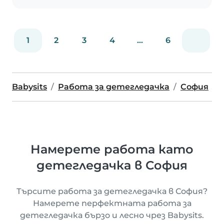
1
2
3
4
...
6
Babysits
Работа за детегледачка
София
Намерете работа като
детегледачка в София
Търсите работа за детегледачка в София?
Намерете перфектната работа за
детегледачка бързо и лесно чрез Babysits.