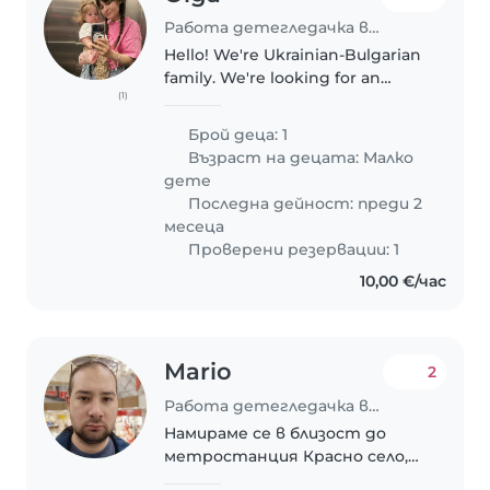
Работа детегледачка в София
Hello! We're Ukrainian-Bulgarian
family. We're looking for an
(1)
English-speaking babysitter for
our daughter (05.04.2025). We're
Брой деца: 1
friendly and flexible people, we
Възраст на децата:
Малко
love music (listening..
дете
Последна дейност: преди 2
месеца
Проверени резервации: 1
10,00 €/час
Mario
2
Работа детегледачка в София
Намираме се в близост до
метростанция Красно село,
имаме две деца(1.3г) и 3.5г.