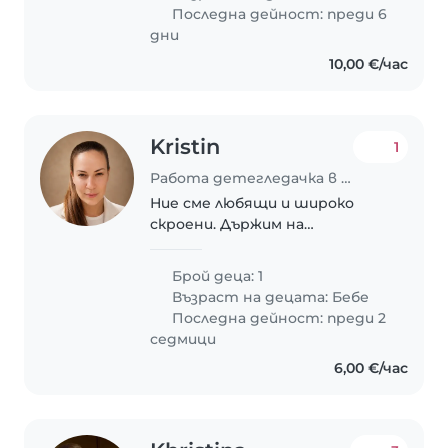
Последна дейност: преди 6
дни
10,00 €/час
Kristin
1
Работа детегледачка в София
Ние сме любящи и широко
скроени. Държим на
търпението, спокойствието
и усмивките. Нашия човек е
Брой деца: 1
интелигентен,
Възраст на децата:
Бебе
добронамерен и отговорен.
Последна дейност: преди 2
седмици
6,00 €/час