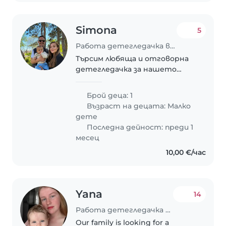
Simona
5
Работа детегледачка в София
Търсим любяща и отговорна
детегледачка за нашето
дете на 1 годинка. От нея
очакваме единствено гледане
Брой деца: 1
на детето без никакви други
Възраст на децата:
Малко
домакински задължения.
дете
Детето не е със специални..
Последна дейност: преди 1
месец
10,00 €/час
Yana
14
Работа детегледачка в София
Our family is looking for a