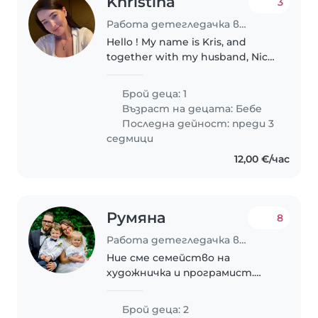
Khristina
3
Работа детегледачка в София
Hello ! My name is Kris, and
together with my husband, Nick,
we are looking for an
experienced live-in nanny to join
Брой деца: 1
our family in Sofia, Bulgaria, to
Възраст на децата:
Бебе
care for our 8-month-old
Последна дейност: преди 3
daughter...
седмици
12,00 €/час
Румяна
8
Работа детегледачка в София
Ние сме семейство на
художничка и програмист.
Обичаме децата да са си
вкъщи и да прекарваме много
Брой деца: 2
време заедно. Имаме нужда