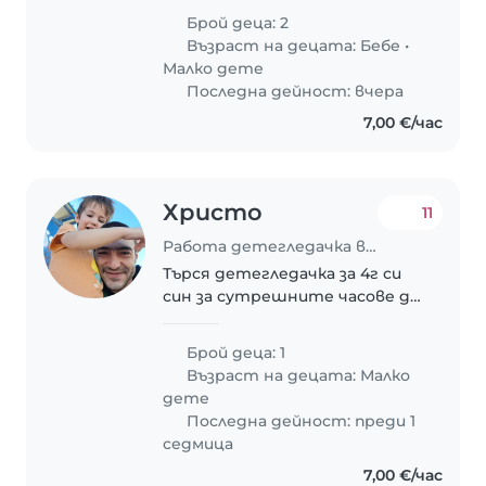
Бащата работи от вкъщи с
Брой деца: 2
изключение на понеделник и
Възраст на децата:
Бебе
•
сряда, майката изцяло от
Малко дете
вкъщи(засега)
Последна дейност: вчера
7,00 €/час
Христо
11
Работа детегледачка в София
Търся детегледачка за 4г си
син за сутрешните часове до
обяд. Предпочитам да бъде
гледан вкъщи , но съм склонен
Брой деца: 1
и да го водя при
Възраст на децата:
Малко
детегледачката.
дете
Последна дейност: преди 1
седмица
7,00 €/час