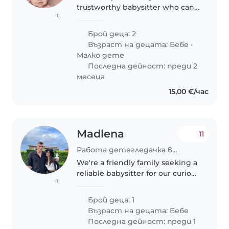
trustworthy babysitter who can
(1)
help with our 2 babies, a 7
month old girl and a 2 year old
Брой деца: 2
boy .Feel free to contact me to
Възраст на децата:
Бебе
•
make an appointment for an
Малко дете
introductory..
Последна дейност: преди 2
месеца
15,00 €/час
Madlena
11
Работа детегледачка в София
We're a friendly family seeking a
reliable babysitter for our curious
(1)
and calm 8-months-old boy. We
have two very sweet Yorkies, so
Брой деца: 1
comfort with animals is a must.
Възраст на децата:
Бебе
Our home is welcoming,..
Последна дейност: преди 1