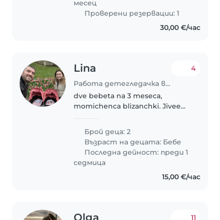
месец
Проверени резервации: 1
30,00 €/час
Lina
4
Работа детегледачка в София
dve bebeta na 3 meseca,
momichenca blizanchki. Jiveem
v chujbina, za kratko sme v
Bulgaria
Брой деца: 2
Възраст на децата:
Бебе
Последна дейност: преди 1
седмица
15,00 €/час
Olga
11