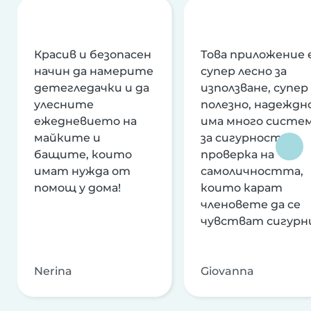
Красив и безопасен
Това приложение 
начин да намерите
супер лесно за
детегледачки и да
използване, супер
улесните
полезно, надеждно
ежедневието на
има много систе
майките и
за сигурност и
бащите, които
проверка на
имат нужда от
самоличността,
помощ у дома!
които карат
членовете да се
чувстват сигурн
Nerina
Giovanna