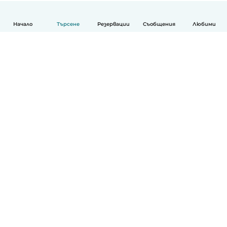
Начало
Търсене
Резервации
Съобщения
Любими
Български
Как работи
Помощ
Условия и поверителност
Ценообразуване
Фирмени данни
Детегледачки за работа
стандарти на Общността