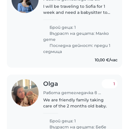
I will be traveling to Sofia for 1
week and need a babysitter to
take care of my 2 year old son.
Брой деца: 1
Възраст на децата:
Малко
дете
Последна дейност: преди 1
седмица
10,00 €/час
Olga
1
Работа детегледачка в София
We are friendly family taking
care of the 2 months old baby.
Брой деца: 1
Възраст на децата:
Бебе