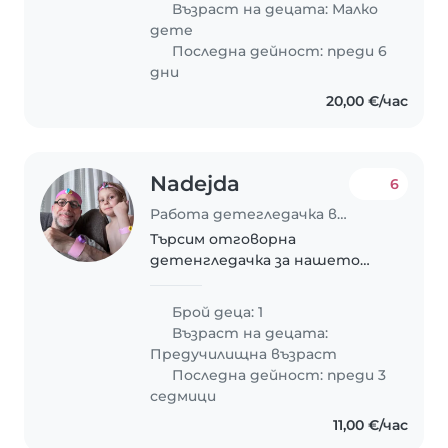
Възраст на децата:
Малко
от човек, който да помага,
дете
докато аз, майката, работя.
Последна дейност: преди 6
Децата..
дни
20,00 €/час
Nadejda
6
Работа детегледачка в София
Търсим отговорна
детенгледачка за нашето
енергично дете в
предучилищна възраст.
Брой деца: 1
Възраст на децата:
Предучилищна възраст
Последна дейност: преди 3
седмици
11,00 €/час