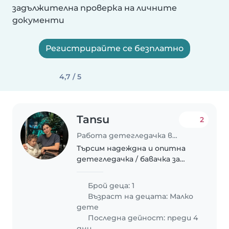
задължителна проверка на личните
документи
Регистрирайте се безплатно
4,7 / 5
Tansu
2
Работа детегледачка в София
Търсим надеждна и опитна
детегледачка / бавачка за
нашата спокойна, умна и
креативна 3-годишна дъщеря.
Брой деца: 1
Нашите очаквания: През
Възраст на децата:
Малко
сутринта до обяд: • Активни
дете
двигателни занимания с
Последна дейност: преди 4
детето,..
дни