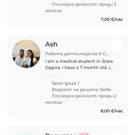
Последна дейност: преди 3
месеца
7,00 €/час
Ash
Работа детегледачка в Стара Загора
I am a medical student in Stara
Zagora. I have a 7 month old. I
need a baby sitter to look after
her when I am at university.
Брой деца: 1
Възраст на децата:
Бебе
Последна дейност: преди 2
месеца
8,00 €/час