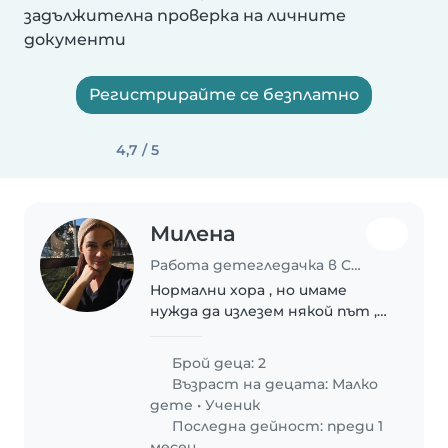
задължителна проверка на личните
документи
Регистрирайте се безплатно
4,7 / 5
Милена
Работа детегледачка в Стара Загора
Нормални хора , но имаме
нужда да излезем някой път ,
няма на
Брой деца: 2
Възраст на децата:
Малко
дете
•
Ученик
Последна дейност: преди 1
месец