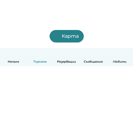
Карта
Начало
Търсене
Резервации
Съобщения
Любими
Български
Как работи
Помощ
Условия и поверителност
Ценообразуване
Фирмени данни