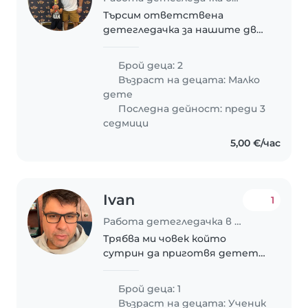
Търсим ответствена
детегледачка за нашите две
деца, на възраст 2 и 8 години.
Децата са енергични,
Брой деца: 2
спортни и игриви. Искаме
Възраст на децата:
Малко
някой, който да се грижи за
дете
тях в нашия дом. 8
Последна дейност: преди 3
годишното..
седмици
5,00 €/час
Ivan
1
Работа детегледачка в Стара Загора
Трябва ми човек който
сутрин да приготвя детето
за училище и да го води до
училището, в повечето
Брой деца: 1
случай то се приготвя само.
Възраст на децата:
Ученик