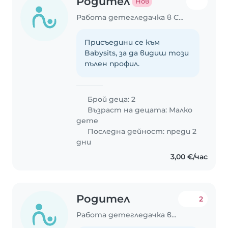
Родител
Нов
Работа детегледачка в Стара Загора
Присъедини се към
Babysits, за да видиш този
пълен профил.
Брой деца: 2
Възраст на децата:
Малко
дете
Последна дейност: преди 2
дни
3,00 €/час
Родител
2
Работа детегледачка в Стара Загора