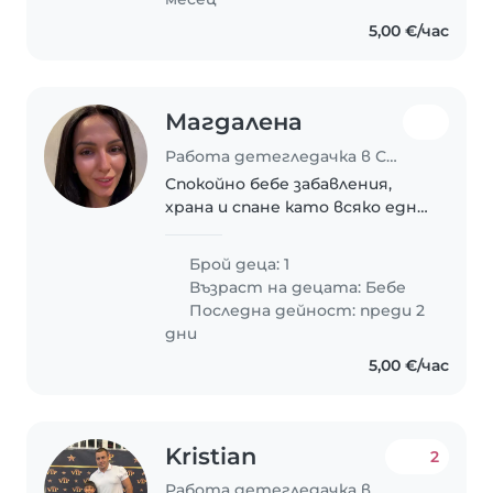
5,00 €/час
Магдалена
Работа детегледачка в Стара Загора
Спокойно бебе забавления,
храна и спане като всяко едно
бебе.
Брой деца: 1
Възраст на децата:
Бебе
Последна дейност: преди 2
дни
5,00 €/час
Kristian
2
Работа детегледачка в Стара Загора