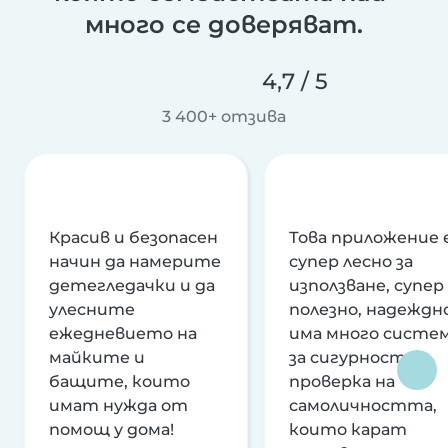
много се доверяват.
4,7 / 5
3 400+ отзива
Красив и безопасен
Това приложение 
начин да намерите
супер лесно за
детегледачки и да
използване, супер
улесните
полезно, надеждно
ежедневието на
има много систе
майките и
за сигурност и
бащите, които
проверка на
имат нужда от
самоличността,
помощ у дома!
които карат