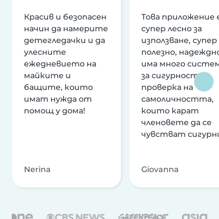
Красив и безопасен
Това приложение 
начин да намерите
супер лесно за
детегледачки и да
използване, супер
улесните
полезно, надеждно
ежедневието на
има много систе
майките и
за сигурност и
бащите, които
проверка на
имат нужда от
самоличността,
помощ у дома!
които карат
членовете да се
чувстват сигурн
Nerina
Giovanna