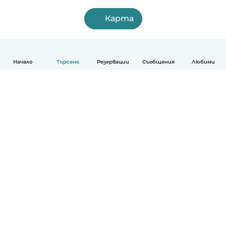
Карта
Начало
Търсене
Резервации
Съобщения
Любими
Български
Как работи
Помощ
Условия и поверителност
Ценообразуване
Фирмени данни
Детегледачки за работа
стандарти на Общността