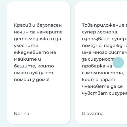
Красив и безопасен
Това приложение 
начин да намерите
супер лесно за
детегледачки и да
използване, супер
улесните
полезно, надеждно
ежедневието на
има много систе
майките и
за сигурност и
бащите, които
проверка на
имат нужда от
самоличността,
помощ у дома!
които карат
членовете да се
чувстват сигурн
Nerina
Giovanna