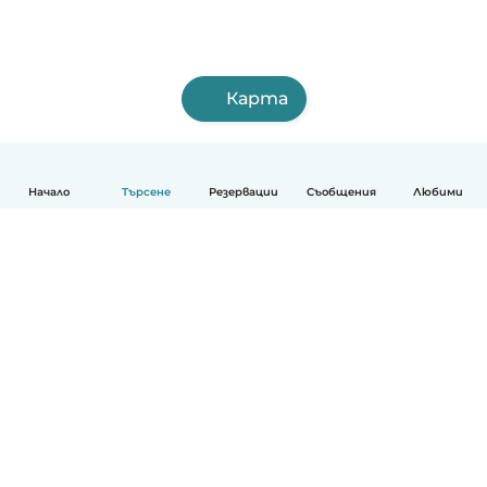
Карта
Начало
Търсене
Резервации
Съобщения
Любими
Български
Как работи
Помощ
Условия и поверителност
Ценообразуване
Фирмени данни
Детегледачки за работа