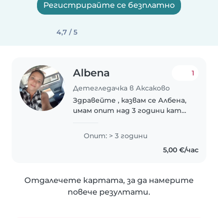
Регистрирайте се безплатно
4,7 / 5
Albena
1
Детегледачка в Аксаково
Здравейте , казвам се Албена,
имам опит над 3 години като
асистент възпитател в
различни детски градини из
Опит: > 3 години
цял Берлин! Обожавам децата
5,00 €/час
и общуването с децата е
моето призвание! Обичам..
Отдалечете картата, за да намерите
повече резултати.