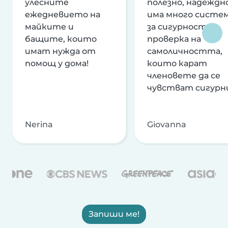
улесните
полезно, надеждно
ежедневието на
има много систе
майките и
за сигурност и
бащите, които
проверка на
имат нужда от
самоличността,
помощ у дома!
които карат
членовете да се
чувстват сигурн
Nerina
Giovanna
Запиши ме!