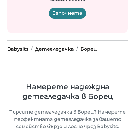
Започнете
Babysits
Детегледачка
Борец
Намерете надеждна
детегледачка в Борец
Търсите детегледачка в Борец? Намерете
перфектната детегледачка за вашето
семейство бързо и лесно чрез Babysits.