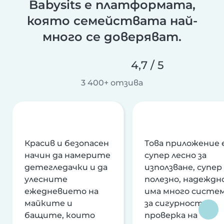
Babysits е платформата,
която семействата най-
много се доверяват.
4,7 / 5
3 400+ отзива
Красив и безопасен
Това приложение 
начин да намерите
супер лесно за
детегледачки и да
използване, супер
улесните
полезно, надеждно
ежедневието на
има много систе
майките и
за сигурност и
бащите, които
проверка на