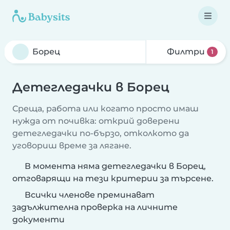
Филтри
1
Детегледачки в Борец
Среща, работа или когато просто имаш
нужда от почивка: открий доверени
детегледачки по-бързо, отколкото да
уговориш време за лягане.
В момента няма детегледачки в Борец,
отговарящи на тези критерии за търсене.
Всички членове преминават
задължителна проверка на личните
документи