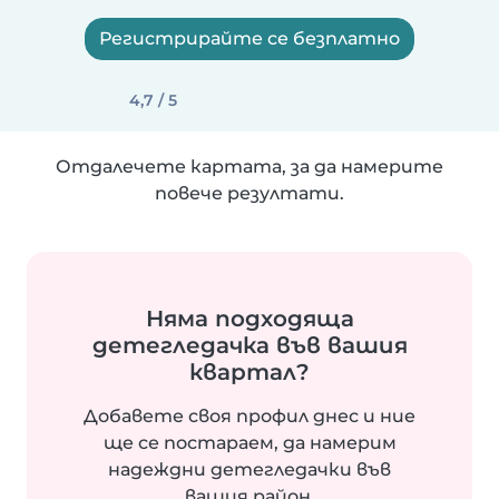
Регистрирайте се безплатно
4,7 / 5
Отдалечете картата, за да намерите
повече резултати.
Няма подходяща
детегледачка във вашия
квартал?
Добавете своя профил днес и ние
ще се постараем, да намерим
надеждни детегледачки във
вашия район.