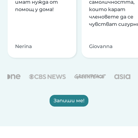
имат нужда от
самоличността,
помощ у дома!
които карат
членовете да се
чувстват сигурн
Nerina
Giovanna
Запиши ме!