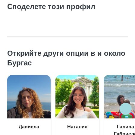
Споделете този профил
Открийте други опции в и около
Бургас
Даниела
Наталия
Галина
Габриел