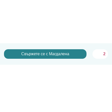
Свържете се с Магдалена
2
Български