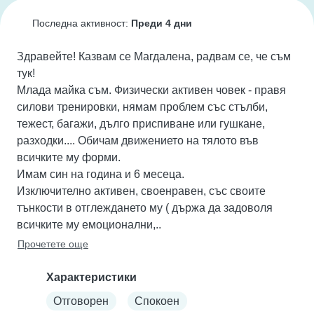
Последна активност:
Преди 4 дни
Здравейте! Казвам се Магдалена, радвам се, че съм 
тук!

Млада майка съм. Физически активен човек - правя 
силови тренировки, нямам проблем със стълби, 
тежест, багажи, дълго приспиване или гушкане, 
разходки.... Обичам движението на тялото във 
всичките му форми.

Имам син на година и 6 месеца.

Изключително активен, своенравен, със своите 
тънкости в отглеждането му ( държа да задоволя 
всичките му емоционални,..
Прочетете още
Характеристики
Отговорен
Спокоен