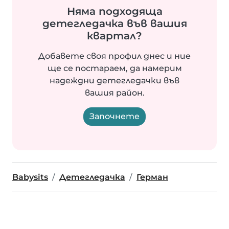
Няма подходяща
детегледачка във вашия
квартал?
Добавете своя профил днес и ние
ще се постараем, да намерим
надеждни детегледачки във
вашия район.
Започнете
Babysits
Детегледачка
Герман