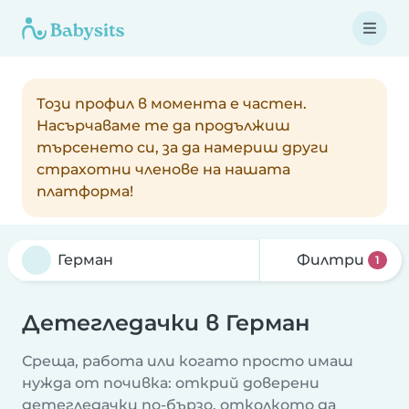
Този профил в момента е частен.
Насърчаваме те да продължиш
търсенето си, за да намериш други
страхотни членове на нашата
платформа!
Филтри
1
Детегледачки в Герман
Среща, работа или когато просто имаш
нужда от почивка: открий доверени
детегледачки по-бързо, отколкото да