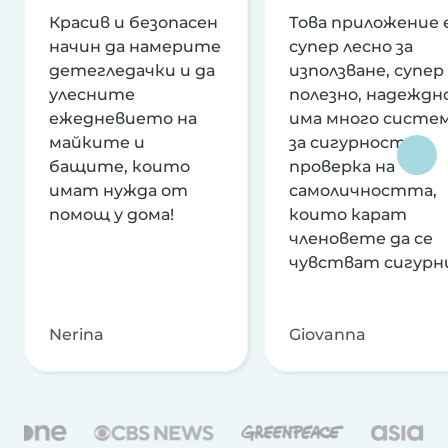
Красив и безопасен
Това приложение 
начин да намерите
супер лесно за
детегледачки и да
използване, супер
улесните
полезно, надеждно
ежедневието на
има много систе
майките и
за сигурност и
бащите, които
проверка на
имат нужда от
самоличността,
помощ у дома!
които карат
членовете да се
чувстват сигурн
Nerina
Giovanna