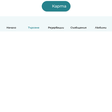
Карта
Начало
Търсене
Резервации
Съобщения
Любими
Български
Как работи
Помощ
Условия и поверителност
Ценообразуване
Фирмени данни
Детегледачки за работа
стандарти на Общността