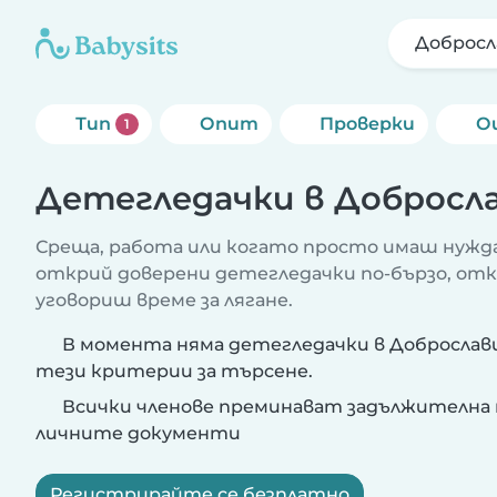
Добросл
Тип
Опит
Проверки
О
1
Детегледачки в Добросл
Среща, работа или когато просто имаш нужда
открий доверени детегледачки по-бързо, от
уговориш време за лягане.
В момента няма детегледачки в Доброслав
тези критерии за търсене.
Всички членове преминават задължителна 
личните документи
Регистрирайте се безплатно