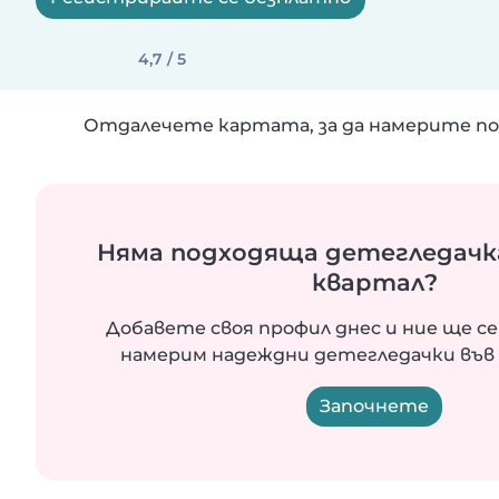
4,7 / 5
Отдалечете картата, за да намерите по
Няма подходяща детегледачк
квартал?
Добавете своя профил днес и ние ще се
намерим надеждни детегледачки във 
Започнете