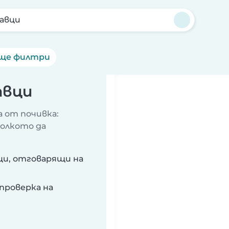
авци
ще филтри
авци
 от почивка:
колкото да
ци, отговарящи на
проверка на