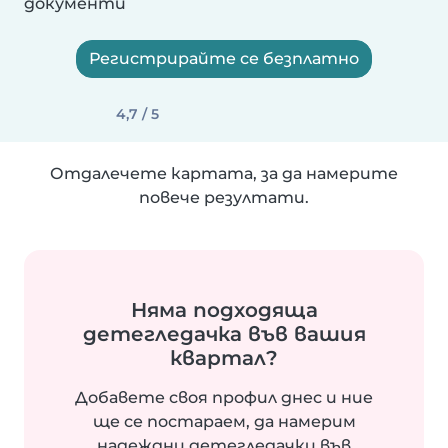
документи
Регистрирайте се безплатно
4,7 / 5
Отдалечете картата, за да намерите
повече резултати.
Няма подходяща
детегледачка във вашия
квартал?
Добавете своя профил днес и ние
ще се постараем, да намерим
надеждни детегледачки във