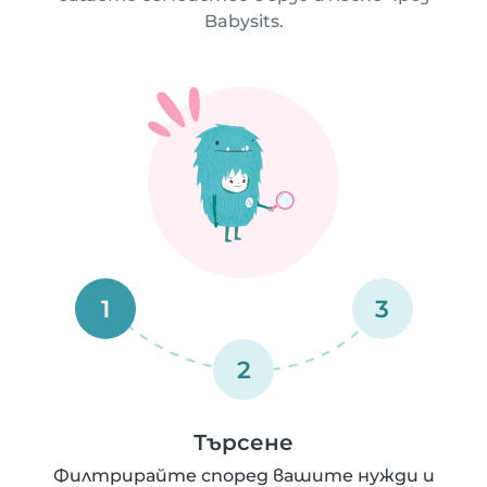
Babysits.
1
3
2
Търсене
Филтрирайте според вашите нужди и