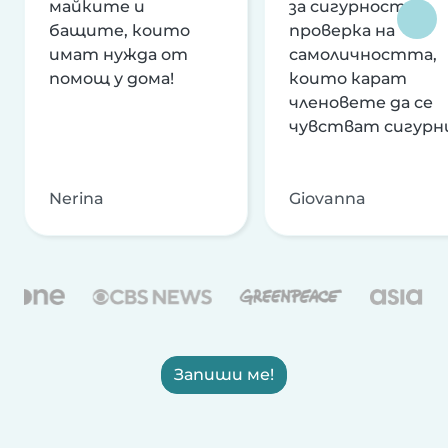
майките и
за сигурност и
бащите, които
проверка на
имат нужда от
самоличността,
помощ у дома!
които карат
членовете да се
чувстват сигурн
Nerina
Giovanna
Запиши ме!