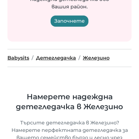
вашия район.
Започнете
Babysits
Детегледачка
Железино
Намерете надеждна
детегледачка в Железино
Търсите детегледачка в Железино?
Намерете перфектната детегледачка за
вашето семейство бързо и лесно чрез