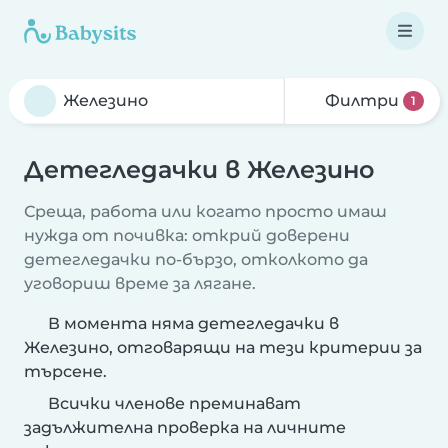
Филтри
1
Детегледачки в Железино
Среща, работа или когато просто имаш
нужда от почивка: открий доверени
детегледачки по-бързо, отколкото да
уговориш време за лягане.
В момента няма детегледачки в
Железино, отговарящи на тези критерии за
търсене.
Всички членове преминават
задължителна проверка на личните