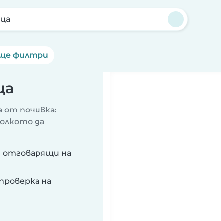
ца
ще филтри
ца
 от почивка:
колкото да
, отговарящи на
проверка на