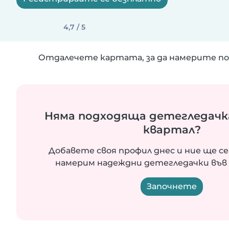
4,7 / 5
Отдалечете картата, за да намерите по
Няма подходяща детегледачк
квартал?
Добавете своя профил днес и ние ще се
намерим надеждни детегледачки във 
Започнете