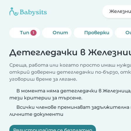
Железни
Тип
Опит
Проверки
О
1
Детегледачки в Железни
Среща, работа или когато просто имаш нужда
открий доверени детегледачки по-бързо, от
уговориш време за лягане.
В момента няма детегледачки в Железница
тези критерии за търсене.
Всички членове преминават задължителна 
личните документи
Регистрирайте се безплатно