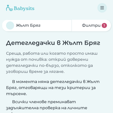
Филтри
1
Детегледачки в Жълт Бряг
Среща, работа или когато просто имаш
нужда от почивка: открий доверени
детегледачки по-бързо, отколкото да
уговориш време за лягане.
В момента няма детегледачки в Жълт
Бряг, отговарящи на тези критерии за
търсене.
Всички членове преминават
задължителна проверка на личните