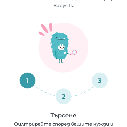
Babysits.
1
3
2
Търсене
Филтрирайте според вашите нужди и