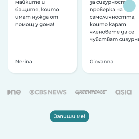
майките и
за сигурност и
бащите, които
проверка на
имат нужда от
самоличността,
помощ у дома!
които карат
членовете да се
чувстват сигурн
Nerina
Giovanna
Запиши ме!