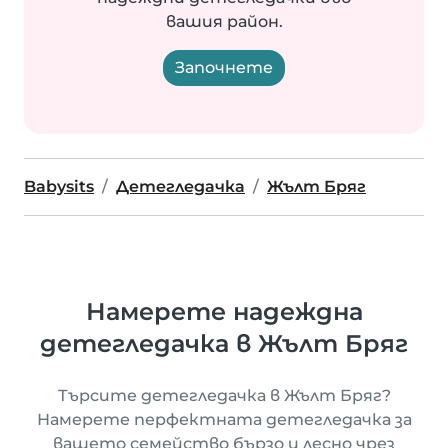
вашия район.
Започнете
Babysits
Детегледачка
Жълт Бряг
Намерете надеждна
детегледачка в Жълт Бряг
Търсите детегледачка в Жълт Бряг?
Намерете перфектната детегледачка за
вашето семейство бързо и лесно чрез