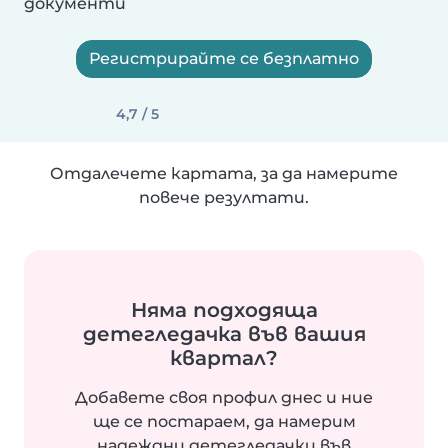
документи
Регистрирайте се безплатно
4,7 / 5
Отдалечете картата, за да намерите
повече резултати.
Няма подходяща
детегледачка във вашия
квартал?
Добавете своя профил днес и ние
ще се постараем, да намерим
надеждни детегледачки във