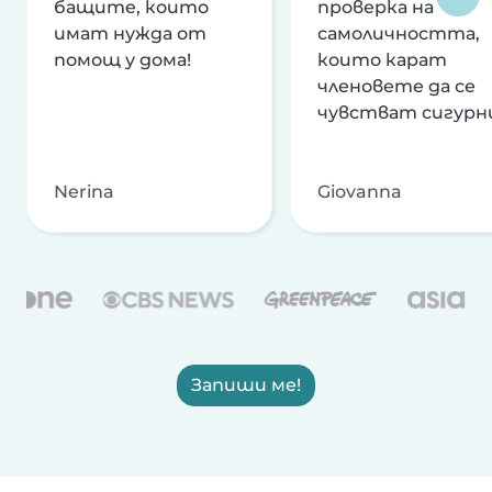
бащите, които
проверка на
имат нужда от
самоличността,
помощ у дома!
които карат
членовете да се
чувстват сигурн
Nerina
Giovanna
Запиши ме!