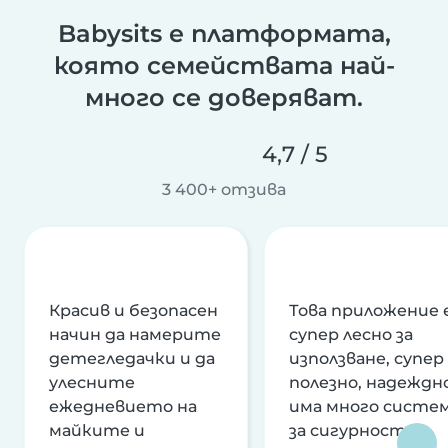
Babysits е платформата,
която семействата най-
много се доверяват.
4,7 / 5
3 400+ отзива
Красив и безопасен
Това приложение 
начин да намерите
супер лесно за
детегледачки и да
използване, супер
улесните
полезно, надеждно
ежедневието на
има много систе
майките и
за сигурност и