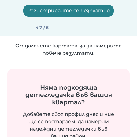
Регистрирайте се безплатно
4,7 / 5
Отдалечете картата, за да намерите
повече резултати.
Няма подходяща
детегледачка във вашия
квартал?
Добавете своя профил днес и ние
ще се постараем, да намерим
надеждни детегледачки във
вашия район.