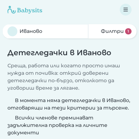
Филтри
1
Детегледачки в Иваново
Среща, работа или когато просто имаш
нужда от почивка: открий доверени
детегледачки по-бързо, отколкото да
уговориш време за лягане.
В момента няма детегледачки в Иваново,
отговарящи на тези критерии за търсене.
Всички членове преминават
задължителна проверка на личните
документи