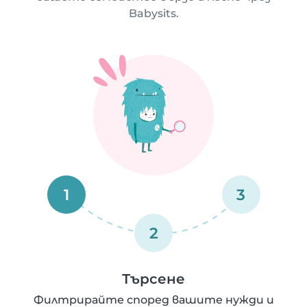
Babysits.
1
3
2
Търсене
Филтрирайте според вашите нужди и