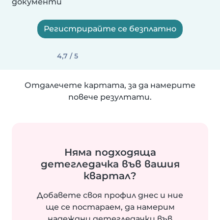
документи
Регистрирайте се безплатно
4,7 / 5
Отдалечете картата, за да намерите
повече резултати.
Няма подходяща
детегледачка във вашия
квартал?
Добавете своя профил днес и ние
ще се постараем, да намерим
надеждни детегледачки във