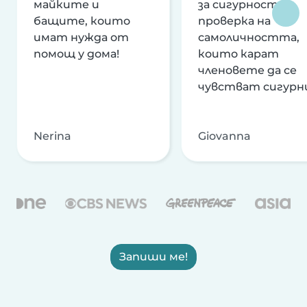
майките и
за сигурност и
бащите, които
проверка на
имат нужда от
самоличността,
помощ у дома!
които карат
членовете да се
чувстват сигурн
Nerina
Giovanna
Запиши ме!