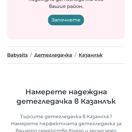
вашия район.
Започнете
Babysits
Детегледачка
Казанлък
Намерете надеждна
детегледачка в Казанлък
Търсите детегледачка в Казанлък?
Намерете перфектната детегледачка за
вашето семейство бързо и лесно чрез