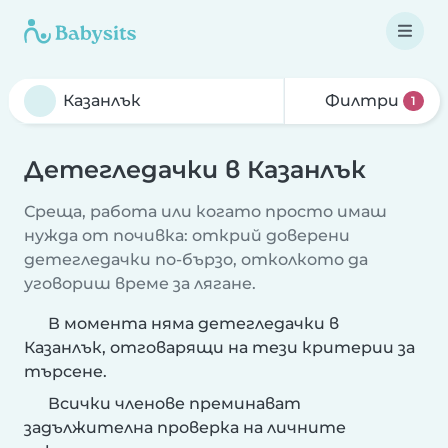
Филтри
1
Детегледачки в Казанлък
Среща, работа или когато просто имаш
нужда от почивка: открий доверени
детегледачки по-бързо, отколкото да
уговориш време за лягане.
В момента няма детегледачки в
Казанлък, отговарящи на тези критерии за
търсене.
Всички членове преминават
задължителна проверка на личните