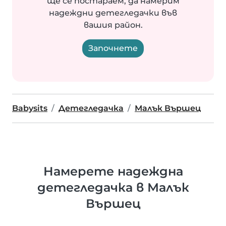
ще се постараем, да намерим
надеждни детегледачки във
вашия район.
Започнете
Babysits
Детегледачка
Малък Вършец
Намерете надеждна
детегледачка в Малък
Вършец