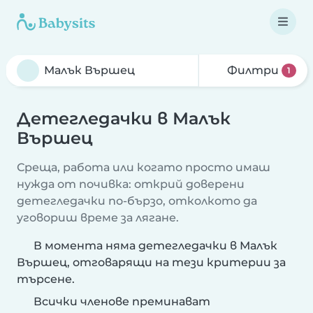
Филтри
1
Детегледачки в Малък
Вършец
Среща, работа или когато просто имаш
нужда от почивка: открий доверени
детегледачки по-бързо, отколкото да
уговориш време за лягане.
В момента няма детегледачки в Малък
Вършец, отговарящи на тези критерии за
търсене.
Всички членове преминават