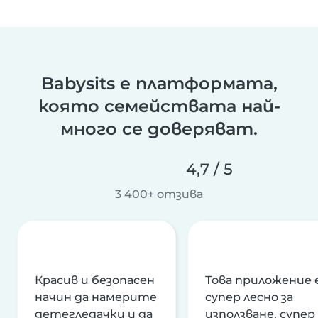
Babysits е платформата,
която семействата най-
много се доверяват.
4,7 / 5
3 400+ отзива
Красив и безопасен
Това приложение 
начин да намерите
супер лесно за
детегледачки и да
използване, супер