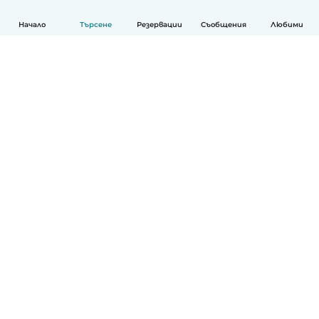
Начало
Търсене
Резервации
Съобщения
Любими
Български
Как работи
Помощ
Условия и поверителност
Ценообразуване
Фирмени данни
Детегледачки за работа
стандарти на Общността
© Babysits B.V.