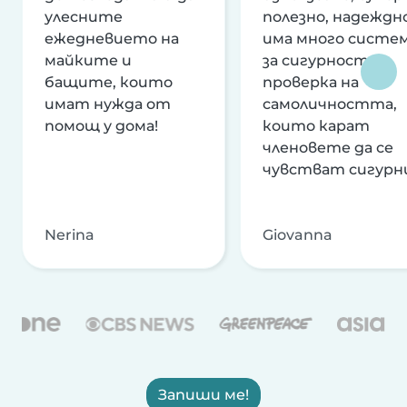
улесните
полезно, надеждно
ежедневието на
има много систе
майките и
за сигурност и
бащите, които
проверка на
имат нужда от
самоличността,
помощ у дома!
които карат
членовете да се
чувстват сигурн
Nerina
Giovanna
Запиши ме!