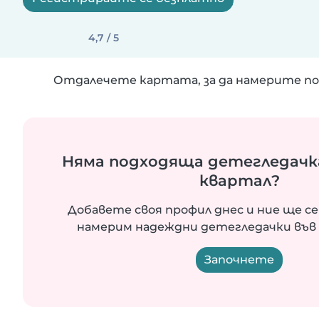
4,7 / 5
Отдалечете картата, за да намерите по
Няма подходяща детегледачк
квартал?
Добавете своя профил днес и ние ще се
намерим надеждни детегледачки във 
Започнете