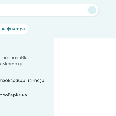
ще филтри
 от почивка:
колкото да
отговарящи на тези
проверка на