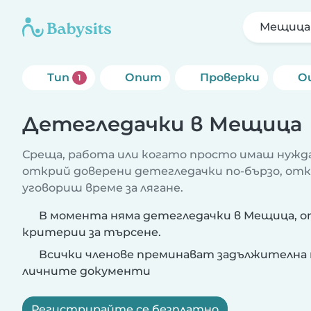
Мещица
Тип
Опит
Проверки
О
1
Детегледачки в Мещица
Среща, работа или когато просто имаш нужда
открий доверени детегледачки по-бързо, от
уговориш време за лягане.
В момента няма детегледачки в Мещица, 
критерии за търсене.
Всички членове преминават задължителна 
личните документи
Регистрирайте се безплатно