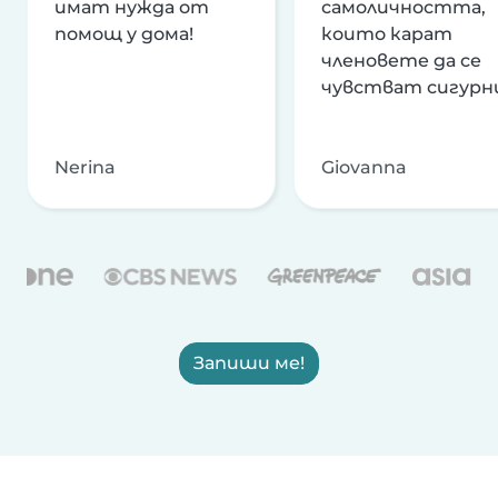
имат нужда от
самоличността,
помощ у дома!
които карат
членовете да се
чувстват сигурн
Nerina
Giovanna
Запиши ме!