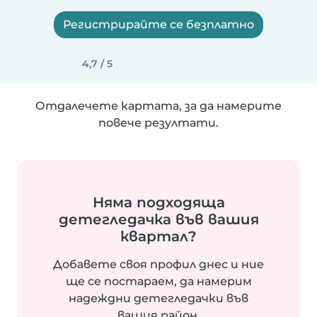
Регистрирайте се безплатно
4,7 / 5
Отдалечете картата, за да намерите
повече резултати.
Няма подходяща
детегледачка във вашия
квартал?
Добавете своя профил днес и ние
ще се постараем, да намерим
надеждни детегледачки във
вашия район.