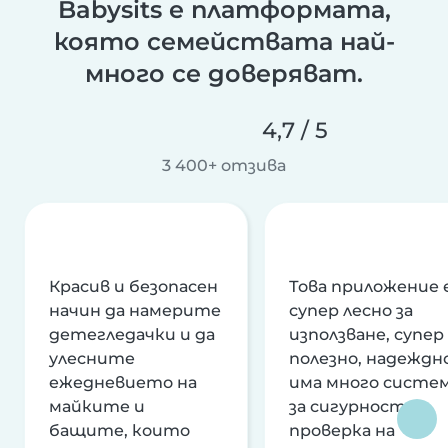
Babysits е платформата,
която семействата най-
много се доверяват.
4,7 / 5
3 400+ отзива
Красив и безопасен
Това приложение 
начин да намерите
супер лесно за
детегледачки и да
използване, супер
улесните
полезно, надеждно
ежедневието на
има много систе
майките и
за сигурност и
бащите, които
проверка на