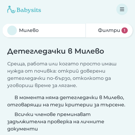
Филтри
1
Детегледачки в Милево
Среща, работа или когато просто имаш
нужда от почивка: открий доверени
детегледачки по-бързо, отколкото да
уговориш време за лягане.
В момента няма детегледачки в Милево,
отговарящи на тези критерии за търсене.
Всички членове преминават
задължителна проверка на личните
документи