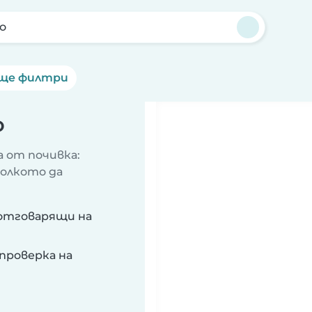
о
ще филтри
о
 от почивка:
колкото да
 отговарящи на
проверка на