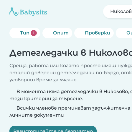
Николов
Тип
Опит
Проверки
О
1
Детегледачки в Николов
Среща, работа или когато просто имаш нужда
открий доверени детегледачки по-бързо, от
уговориш време за лягане.
В момента няма детегледачки в Николово,
тези критерии за търсене.
Всички членове преминават задължителна 
личните документи
Регистрирайте се безплатно