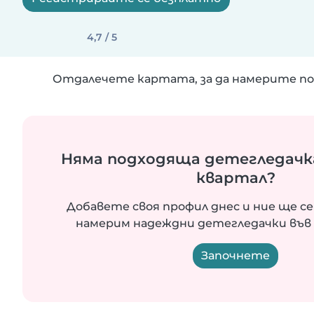
4,7 / 5
Отдалечете картата, за да намерите по
Няма подходяща детегледачк
квартал?
Добавете своя профил днес и ние ще се
намерим надеждни детегледачки във 
Започнете