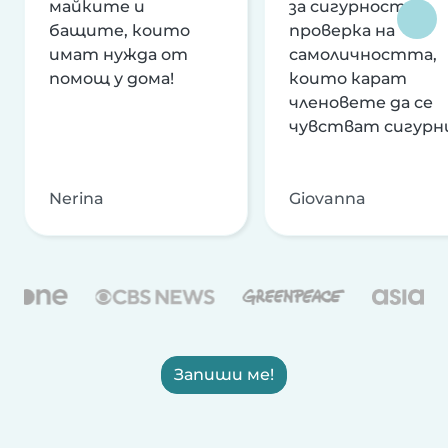
майките и
за сигурност и
бащите, които
проверка на
имат нужда от
самоличността,
помощ у дома!
които карат
членовете да се
чувстват сигурн
Nerina
Giovanna
Запиши ме!