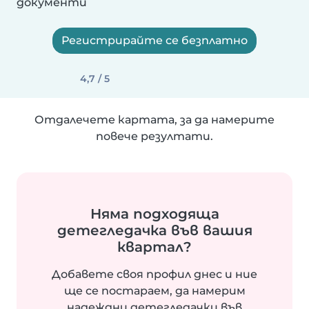
документи
Регистрирайте се безплатно
4,7 / 5
Отдалечете картата, за да намерите
повече резултати.
Няма подходяща
детегледачка във вашия
квартал?
Добавете своя профил днес и ние
ще се постараем, да намерим
надеждни детегледачки във