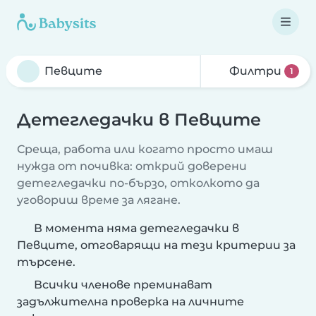
Филтри
1
Детегледачки в Певците
Среща, работа или когато просто имаш
нужда от почивка: открий доверени
детегледачки по-бързо, отколкото да
уговориш време за лягане.
В момента няма детегледачки в
Певците, отговарящи на тези критерии за
търсене.
Всички членове преминават
задължителна проверка на личните