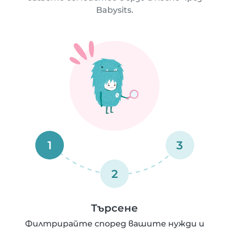
Babysits.
1
3
2
Търсене
Филтрирайте според вашите нужди и