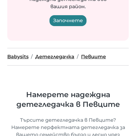
вашия район.
Започнете
Babysits
Детегледачка
Певците
Намерете надеждна
детегледачка в Певците
Търсите детегледачка в Певците?
Намерете перфектната детегледачка за
вашето семейство бързо и лесно чрез