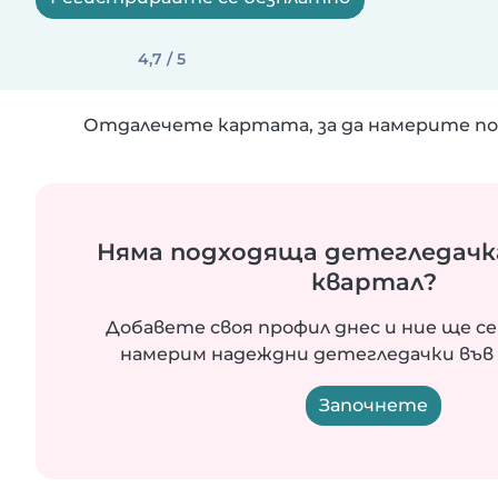
4,7 / 5
Отдалечете картата, за да намерите по
Няма подходяща детегледачк
квартал?
Добавете своя профил днес и ние ще се
намерим надеждни детегледачки във 
Започнете