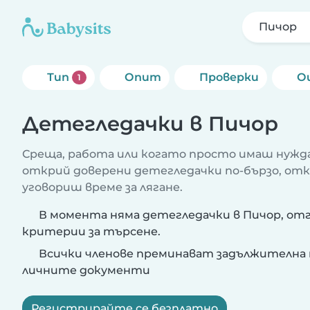
Пичор
Тип
Опит
Проверки
О
1
Детегледачки в Пичор
Среща, работа или когато просто имаш нужда
открий доверени детегледачки по-бързо, от
уговориш време за лягане.
В момента няма детегледачки в Пичор, от
критерии за търсене.
Всички членове преминават задължителна 
личните документи
Регистрирайте се безплатно