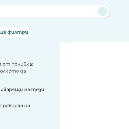
ще филтри
 от почивка:
колкото да
говарящи на тези
проверка на