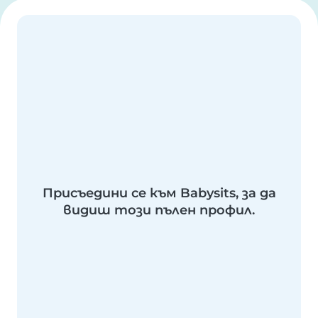
Присъедини се към Babysits, за да
видиш този пълен профил.