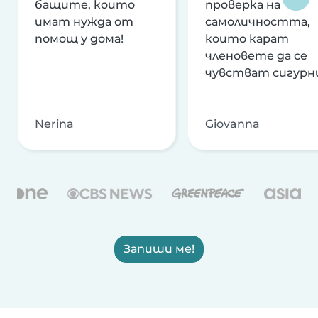
бащите, които
проверка на
имат нужда от
самоличността,
помощ у дома!
които карат
членовете да се
чувстват сигурн
Nerina
Giovanna
Запиши ме!