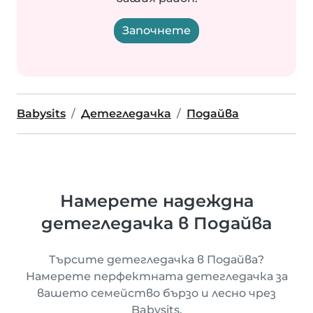
Започнете
Babysits
Детегледачка
Подайва
Намерете надеждна
детегледачка в Подайва
Търсите детегледачка в Подайва?
Намерете перфектната детегледачка за
вашето семейство бързо и лесно чрез
Babysits.