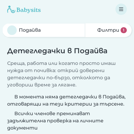
Филтри
1
Детегледачки в Подайва
Среща, работа или когато просто имаш
нужда от почивка: открий доверени
детегледачки по-бързо, отколкото да
уговориш време за лягане.
В момента няма детегледачки в Подайва,
отговарящи на тези критерии за търсене.
Всички членове преминават
задължителна проверка на личните
документи