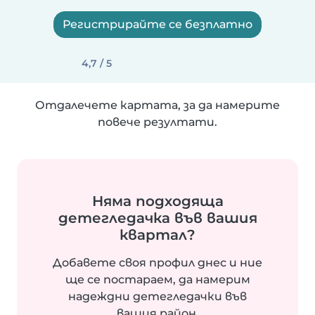
Регистрирайте се безплатно
4,7 / 5
Отдалечете картата, за да намерите
повече резултати.
Няма подходяща
детегледачка във вашия
квартал?
Добавете своя профил днес и ние
ще се постараем, да намерим
надеждни детегледачки във
вашия район.