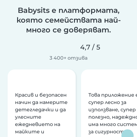
Babysits е платформата,
която семействата най-
много се доверяват.
4,7 / 5
3 400+ отзива
Красив и безопасен
Това приложение 
начин да намерите
супер лесно за
детегледачки и да
използване, супер
улесните
полезно, надеждно
ежедневието на
има много систе
майките и
за сигурност и