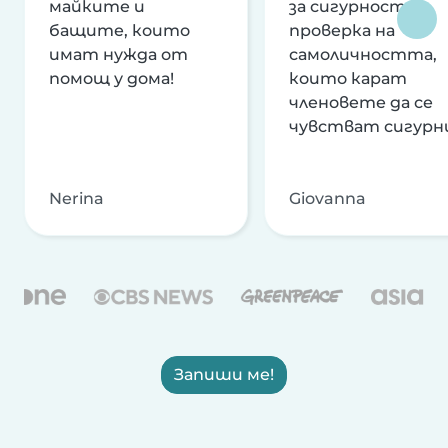
майките и
за сигурност и
бащите, които
проверка на
имат нужда от
самоличността,
помощ у дома!
които карат
членовете да се
чувстват сигурн
Nerina
Giovanna
Запиши ме!