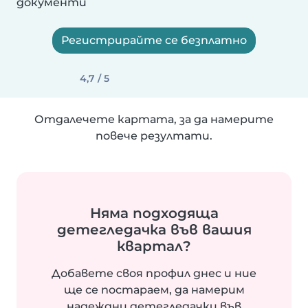
документи
Регистрирайте се безплатно
4,7 / 5
Отдалечете картата, за да намерите
повече резултати.
Няма подходяща
детегледачка във вашия
квартал?
Добавете своя профил днес и ние
ще се постараем, да намерим
надеждни детегледачки във