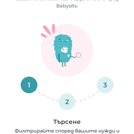
Babysits.
1
3
2
Търсене
Филтрирайте според вашите нужди и