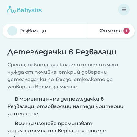
Филтри
1
Детегледачки в Резвалаци
Среща, работа или когато просто имаш
нужда от почивка: открий доверени
детегледачки по-бързо, отколкото да
уговориш време за лягане.
В момента няма детегледачки в
Резвалаци, отговарящи на тези критерии
за търсене.
Всички членове преминават
задължителна проверка на личните