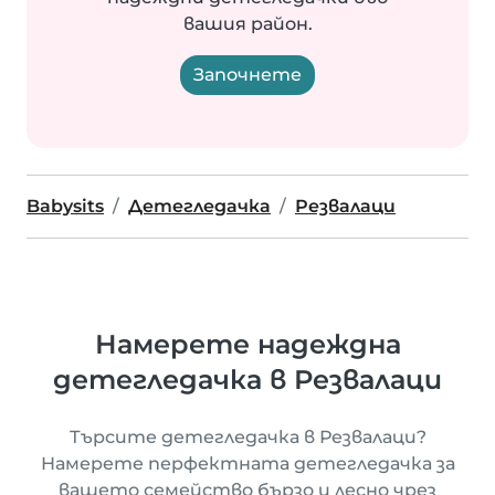
вашия район.
Започнете
Babysits
Детегледачка
Резвалаци
Намерете надеждна
детегледачка в Резвалаци
Търсите детегледачка в Резвалаци?
Намерете перфектната детегледачка за
вашето семейство бързо и лесно чрез