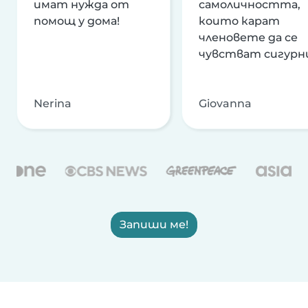
имат нужда от
самоличността,
помощ у дома!
които карат
членовете да се
чувстват сигурн
Nerina
Giovanna
Запиши ме!