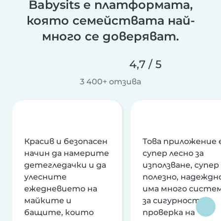
Babysits е платформата,
която семействата най-
много се доверяват.
4,7 / 5
3 400+ отзива
Красив и безопасен
Това приложение 
начин да намерите
супер лесно за
детегледачки и да
използване, супер
улесните
полезно, надеждно
ежедневието на
има много систе
майките и
за сигурност и
бащите, които
проверка на