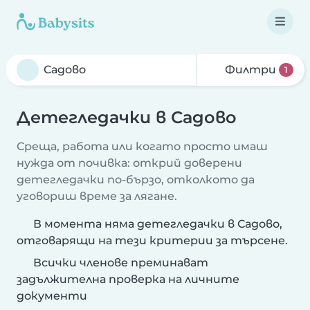
Филтри
1
Детегледачки в Садово
Среща, работа или когато просто имаш
нужда от почивка: открий доверени
детегледачки по-бързо, отколкото да
уговориш време за лягане.
В момента няма детегледачки в Садово,
отговарящи на тези критерии за търсене.
Всички членове преминават
задължителна проверка на личните
документи