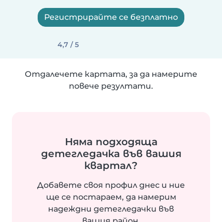
Регистрирайте се безплатно
4,7 / 5
Отдалечете картата, за да намерите
повече резултати.
Няма подходяща
детегледачка във вашия
квартал?
Добавете своя профил днес и ние
ще се постараем, да намерим
надеждни детегледачки във
вашия район.