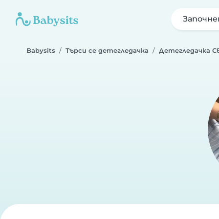
Започне
Babysits
Търси се детегледачка
Детегледачка С