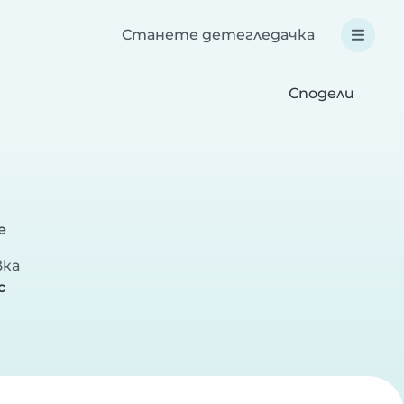
Станете детегледачка
Сподели
е
вка
с