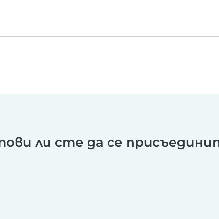
тови ли сте да се присъедини