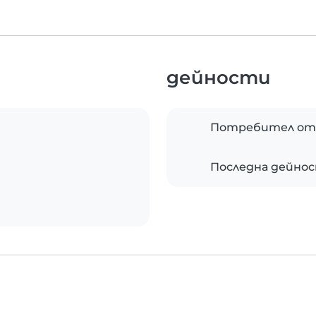
дейности
Потребител от
Последна дейно