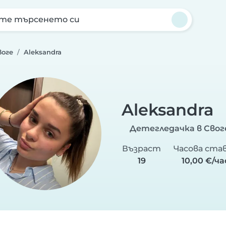
те търсенето си
воге
Aleksandra
Aleksandra
Детегледачка в Свог
Възраст
Часова ста
19
10,00 €/ча