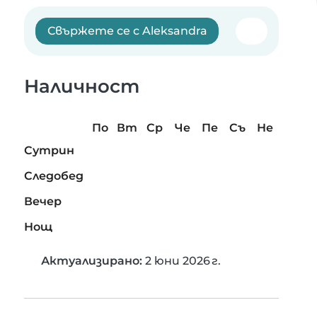
Свържете се с Aleksandra
Наличност
По
Вт
Ср
Че
Пе
Съ
Не
Сутрин
Следобед
Вечер
Нощ
Актуализирано:
2 юни 2026 г.