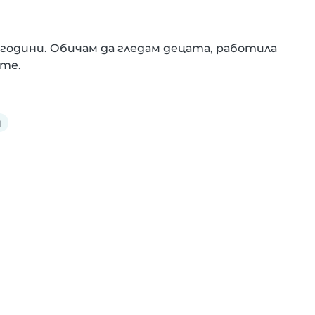
 години. Обичам да гледам децата, работила 
ите.
н