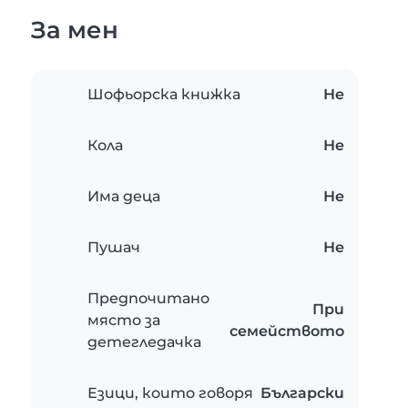
За мен
Шофьорска книжка
Не
Кола
Не
Има деца
Не
Пушач
Не
Предпочитано
При
място за
семейството
детегледачка
Езици, които говоря
Български