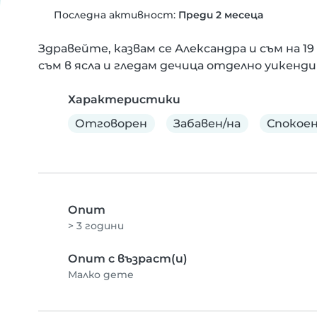
Последна активност:
Преди 2 месеца
Здравейте, казвам се Александра и съм на 19
съм в ясла и гледам дечица отделно уикенд
Характеристики
Отговорен
Забавен/на
Спокое
Опит
> 3 години
Опит с възраст(и)
Малко дете