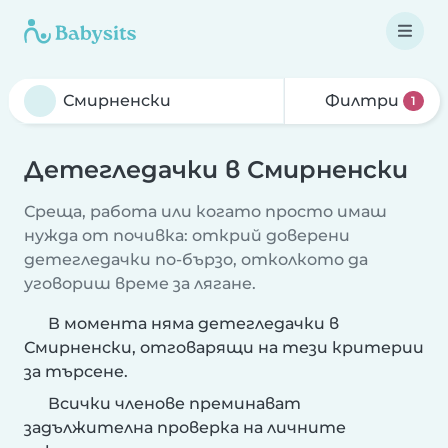
Филтри
1
Детегледачки в Смирненски
Среща, работа или когато просто имаш
нужда от почивка: открий доверени
детегледачки по-бързо, отколкото да
уговориш време за лягане.
В момента няма детегледачки в
Смирненски, отговарящи на тези критерии
за търсене.
Всички членове преминават
задължителна проверка на личните