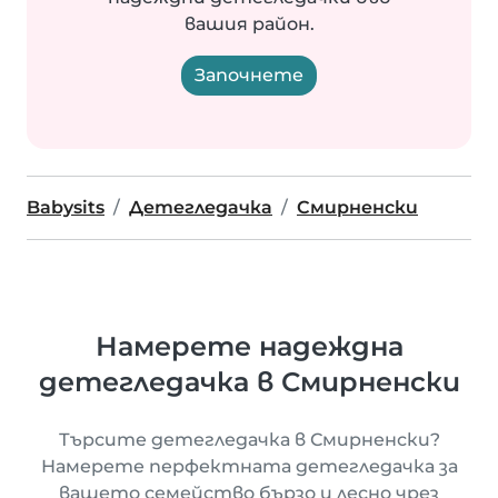
вашия район.
Започнете
Babysits
Детегледачка
Смирненски
Намерете надеждна
детегледачка в Смирненски
Търсите детегледачка в Смирненски?
Намерете перфектната детегледачка за
вашето семейство бързо и лесно чрез