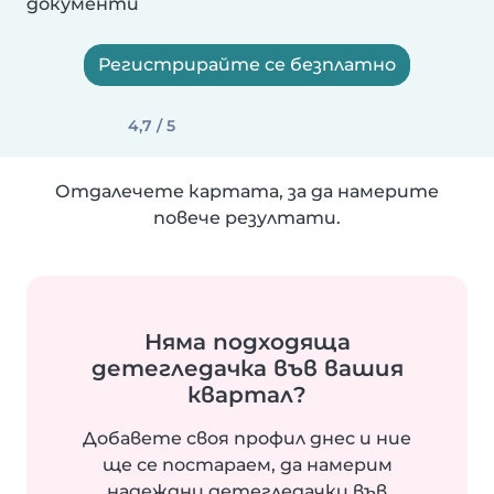
документи
Регистрирайте се безплатно
4,7 / 5
Отдалечете картата, за да намерите
повече резултати.
Няма подходяща
детегледачка във вашия
квартал?
Добавете своя профил днес и ние
ще се постараем, да намерим
надеждни детегледачки във