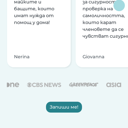
майките и
за сигурност и
бащите, които
проверка на
имат нужда от
самоличността,
помощ у дома!
които карат
членовете да се
чувстват сигурн
Nerina
Giovanna
Запиши ме!