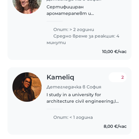
Сертифициран
ароматерапевт и
квалифициран масажист
терапевт с опит в грижата
Опит: > 2 години
за хора и деца. От една година
Средно време за реакция: 4
работя почасово като
минути
детегледачка на малки деца.
10,00 €/час
Отговорна, грижовна и
позитивна..
Kameliq
2
Детегледачка в София
I study in a university for
architecture civil engineering,I
am serious and very cheerful
person.I am extremely patient
Опит: < 1 година
and calm person. I am from Stara
8,00 €/час
Zagora and I have a younger..