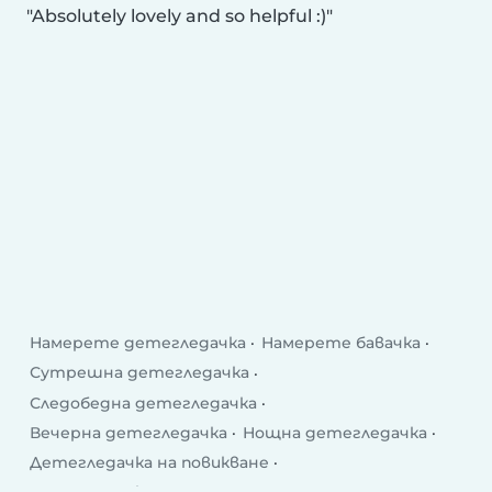
Absolutely lovely and so helpful :)
Намерете детегледачка
Намерете бавачка
Сутрешна детегледачка
Следобедна детегледачка
Вечерна детегледачка
Нощна детегледачка
Детегледачка на повикване