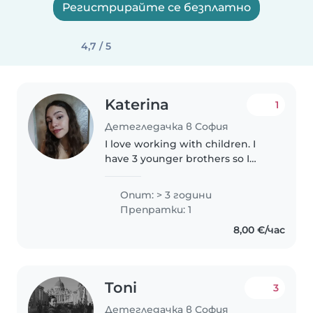
Регистрирайте се безплатно
4,7 / 5
Katerina
1
Детегледачка в София
I love working with children. I
have 3 younger brothers so I
know how to handle any
situation. I have worked at
Опит: > 3 години
camps with small children ages
Препратки: 1
mainly 7-10 and also I was a
8,00 €/час
babysitter..
Toni
3
Детегледачка в София