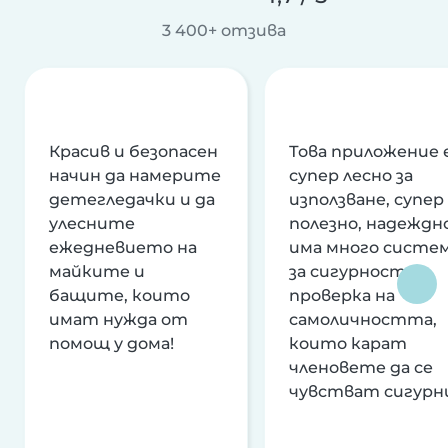
3 400+ отзива
Красив и безопасен
Това приложение 
начин да намерите
супер лесно за
детегледачки и да
използване, супер
улесните
полезно, надеждно
ежедневието на
има много систе
майките и
за сигурност и
бащите, които
проверка на
имат нужда от
самоличността,
помощ у дома!
които карат
членовете да се
чувстват сигурн