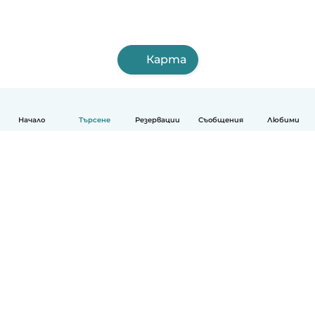
Карта
Начало
Търсене
Резервации
Съобщения
Любими
Български
Как работи
Помощ
Условия и поверителност
Ценообразуване
Фирмени данни
Детегледачки за работа