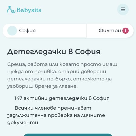
Филтри
1
Детегледачки в София
Среща, работа или когато просто имаш
нужда от почивка: открий доверени
детегледачки по-бързо, отколкото да
уговориш време за лягане.
147 активни детегледачки в София
Всички членове преминават
задължителна проверка на личните
документи