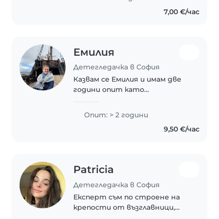
Имам сертификат за първа
7,00 €/час
помощ, което ми дава
допълнителна сигурност при
грижата..
Емилия
Детегледачка в София
Казвам се Емилия и имам две
години опит като
детегледачка в Лондон.
Грижила съм се за двегодишно
Опит: > 2 години
дете и съм помагала с
9,50 €/час
подготовката и домашните
на деца в предучилищна
възраст. Майка..
Patricia
Детегледачка в София
Експерт съм по строене на
крепости от възглавници,
организиране на забавни игри