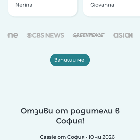
Nerina
Giovanna
Запиши ме!
Отзиви от родители в
София!
Cassie от София
•
Юни 2026