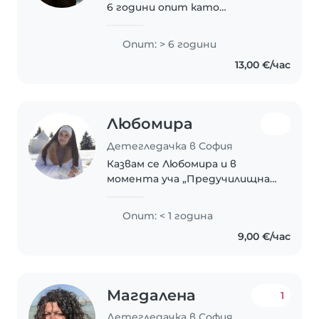
6 години опит като
детегледачка и педагог. Имам
образование и над 20г. опит в
Опит: > 6 години
сферата на изкуствата,
13,00 €/час
включително и управленски
такъв. Децата ме приемат..
Любомира
Детегледачка в София
Казвам се Любомира и в
момента уча „Предучилищна
и начална училищна
педагогика“. Обичам
Опит: < 1 година
работата с деца и именно
9,00 €/час
затова търся работа като
детегледачка. Имала съм
възможност да се грижа..
Магдалена
1
Детегледачка в София