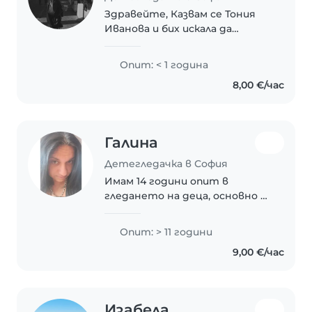
Здравейте, Казвам се Тония
Иванова и бих искала да
кандидатствам за позицията
детегледачка. Имам
Опит: < 1 година
отговорно отношение,
8,00 €/час
търпение и искрена грижа
към децата. Обичам да
прекарвам време..
Галина
Детегледачка в София
Имам 14 години опит в
гледането на деца, основно с
бебета и малки деца. Можете
да се свържете с мен, ако
Опит: > 11 години
имате въпроси относно моя
9,00 €/час
опит в работата с деца или
моята наличност
Изабела