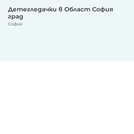
Детегледачка след училище
Делнична детегледачка
Уикенд детегледачка
Детегледачки в Област София
град
София