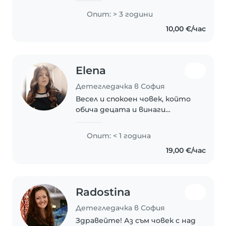
и водене на много важни
Опит: > 3 години
разговори за любими животни,
10,00 €/час
мечти и големи детски
планове. 😊 Обичам да
прекарвам..
Elena
Детегледачка в София
Весел и спокоен човек, който
обича децата и винаги
подхожда с търпение и
усмивка. Лесно се адаптирам и
Опит: < 1 година
обичам да помагам
19,00 €/час
Radostina
Детегледачка в София
Здравейте! Аз съм човек с над