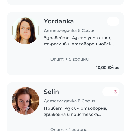
Yordanka
Детегледачка в София
Здравейте! Аз съм усмихнат,
търпелив и отговорен човек
с искрено отношение към
децата. Вярвам, че всяко
Опит: > 5 години
дете заслужава внимание,
10,00 €/час
грижа и разбиране. За мен е
важно родителите да се..
Selin
3
Детегледачка в София
Привет! Аз съм отговорна,
грижовна и приятелска
детегледачка, която обича да
играе, чете и рисува с деца.
Опит: < 1 година