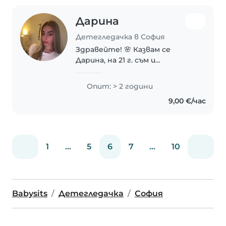
Дарина
Детегледачка в София
Здравейте! 🌸 Казвам се
Дарина, на 21 г. съм и
предлагам грижа за деца в
София. В момента съм
Опит: > 2 години
студентка по Предучилищна
9,00 €/час
и начална училищна
педагогика, като есента ми
предстои да бъда..
1
...
5
6
7
...
10
Babysits
Детегледачка
София