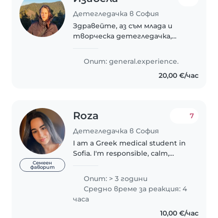
Детегледачка в София
Здравейте, аз съм млада и
творческа детегледачка,
която обича да работи с деца.
Имам опит в грижата на
Опит: general.experience.
бебета и малки деца. Говор
20,00 €/час
английски и български и ми се
радва да помагам с рисуване,..
Roza
7
Детегледачка в София
I am a Greek medical student in
Sofia. I'm responsible, calm,
friendly and I have a lot of
Семеен
фаворит
patience .I speak Greek, English,
Опит: > 3 години
and a little Bulgarian. I have
Средно време за реакция: 4
experience with young children..
часа
10,00 €/час