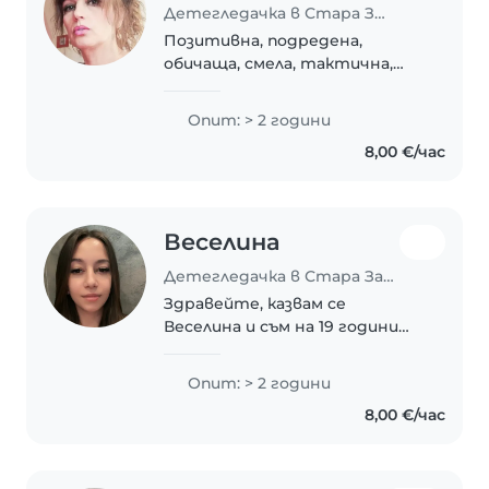
Детегледачка в Стара Загора
Позитивна, подредена,
обичаща, смела, тактична,
сензитивна, усмихната
творческа личност... Обичам
Опит: > 2 години
да готвя, да се грижа за
8,00 €/час
домашните си любимци и
хората около мен... Чета
книги, интересувам..
Веселина
Детегледачка в Стара Загора
Здравейте, казвам се
Веселина и съм на 19 години
от Стара Загора. Завърших
средното си образование в СУ
Опит: > 2 години
„Иван Вазов“. Понастоящем
8,00 €/час
съм студентка втори курс по
специалност „Социални..