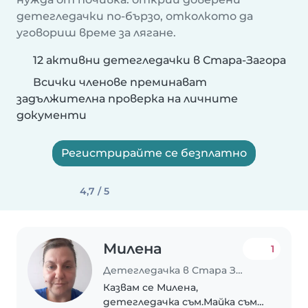
детегледачки по-бързо, отколкото да
уговориш време за лягане.
12 активни детегледачки в Стара-Загора
Всички членове преминават
задължителна проверка на личните
документи
Регистрирайте се безплатно
4,7 / 5
Милена
1
Детегледачка в Стара Загора
Казвам се Милена,
детегледачка съм.Майка съм