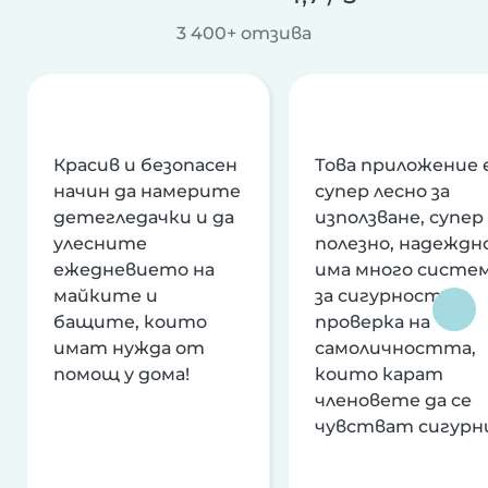
3 400+ отзива
Красив и безопасен
Това приложение 
начин да намерите
супер лесно за
детегледачки и да
използване, супер
улесните
полезно, надеждно
ежедневието на
има много систе
майките и
за сигурност и
бащите, които
проверка на
имат нужда от
самоличността,
помощ у дома!
които карат
членовете да се
чувстват сигурн