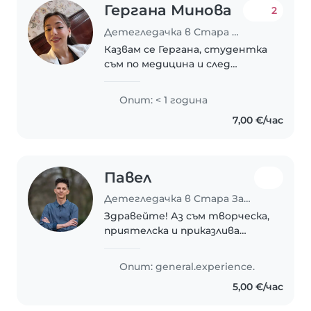
Гергана Минова
2
Детегледачка в Стара Загора
Казвам се Гергана, студентка
съм по медицина и след
обучението си ще
специализирам педиатрия!
Опит: < 1 година
Грижовна съм, отговорна,
7,00 €/час
ходила съм 10 години на
вокален педагог. Имам опит с
децата...
Павел
Детегледачка в Стара Загора
Здравейте! Аз съм творческа,
приятелска и приказлива
детегледачка, която обича да
се занимава с деца на всяка
Опит: general.experience.
възраст – от бебета до
5,00 €/час
ученици. Имам сертификат за
първа помощ и съм готова..