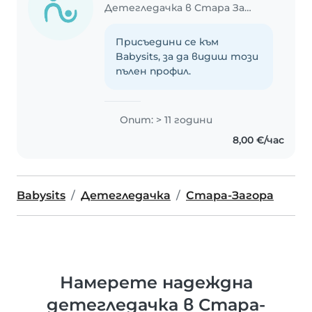
Детегледачка в Стара Загора
Присъедини се към
Babysits, за да видиш този
пълен профил.
Опит: > 11 години
8,00 €/час
Babysits
Детегледачка
Стара-Загора
Намерете надеждна
детегледачка в Стара-