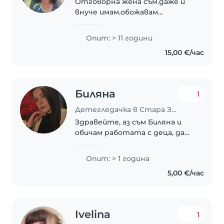
Отговорна жена съм.даже и
внуче имам.обожавам
гледането на деца
Опит: > 11 години
15,00 €/час
Биляна
1
Детегледачка в Стара Загора
Здравейте, аз съм Биляна и
обичам работата с деца, да
измислям игри и занимания за
малчуганите и грижите за
Опит: > 1 година
тях. Завършила съм начална и
5,00 €/час
предучилищна педагогика.
Работила съм в детска..
Ivelina
1