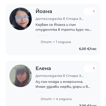
Йоана
1
Детегледачка в Стара Загора
Казвам се Йоана и съм
студентка в трети курс по
ветеринарна медицина. Имам
опит с деца благодарение на
Опит: > 1 година
стажа си в детски кътове,
6,00 €/час
изискван от училище „Проф. д-
р Асен Златаров“, гр...
Елена
1
Детегледачка в Стара Загора
Аз съм млада и енергична.
Имам здрави нерви, дори и в
по-напрегнати ситуации.
Разбирам се с деца от
Опит: > 4 години
всякаква възраст, както и с
7,00 €/час