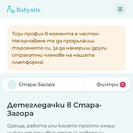
Този профил в момента е частен.
Насърчаваме те да продължиш
търсенето си, за да намериш други
страхотни членове на нашата
платформа!
Филтри
1
Детегледачки в Стара-
Загора
Среща, работа или когато просто имаш
нужда от почивка: открий доверени