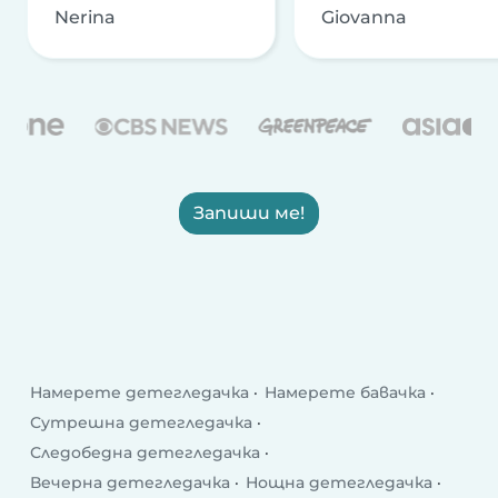
Nerina
Giovanna
Запиши ме!
Намерете детегледачка
Намерете бавачка
Сутрешна детегледачка
Следобедна детегледачка
Вечерна детегледачка
Нощна детегледачка