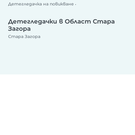
Детегледачка на повикване
Детегледачка след училище
Делнична детегледачка
Уикенд детегледачка
Детегледачки в Област Стара
Загора
Стара Загора