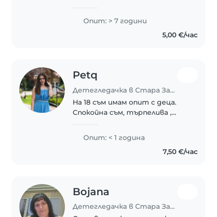
на 15год момче.Спокойна и
любвеобилна жена съм , обичам
Опит: > 7 години
много дечицата грижа се за
5,00 €/час
тях с любов.Усмихната,
весела и спокойна.Гледала съм..
Petq
Детегледачка в Стара Загора
На 18 съм имам опит с деца.
Спокойна съм, търпелива ,
обичам много децата и съм
сигурно че повечето деца ме
Опит: < 1 година
обичат
7,50 €/час
Bojana
Детегледачка в Стара Загора