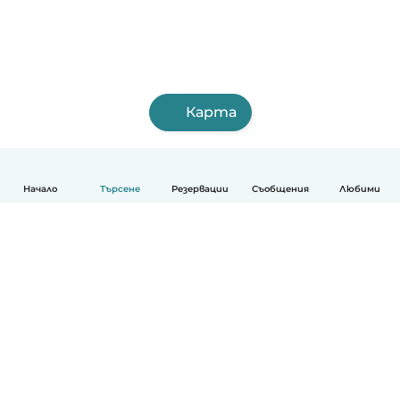
Карта
Начало
Търсене
Резервации
Съобщения
Любими
Български
Как работи
Помощ
Условия и поверителност
Ценообразуване
Фирмени данни