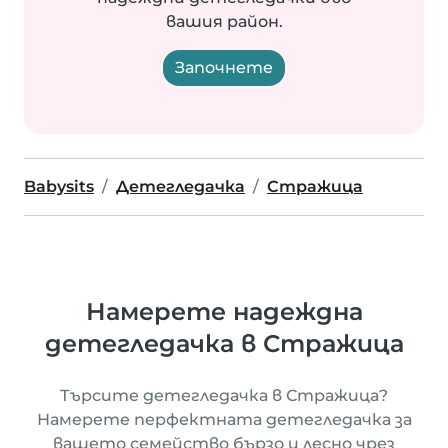
вашия район.
Започнете
Babysits
Детегледачка
Стражица
Намерете надеждна
детегледачка в Стражица
Търсите детегледачка в Стражица?
Намерете перфектната детегледачка за
вашето семейство бързо и лесно чрез