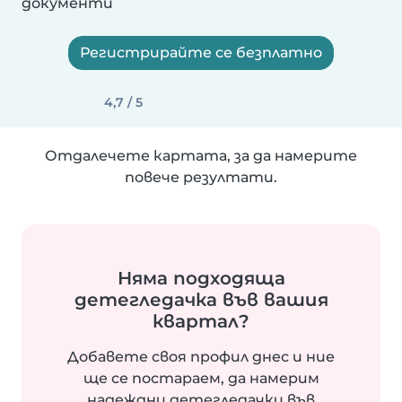
документи
Регистрирайте се безплатно
4,7 / 5
Отдалечете картата, за да намерите
повече резултати.
Няма подходяща
детегледачка във вашия
квартал?
Добавете своя профил днес и ние
ще се постараем, да намерим
надеждни детегледачки във