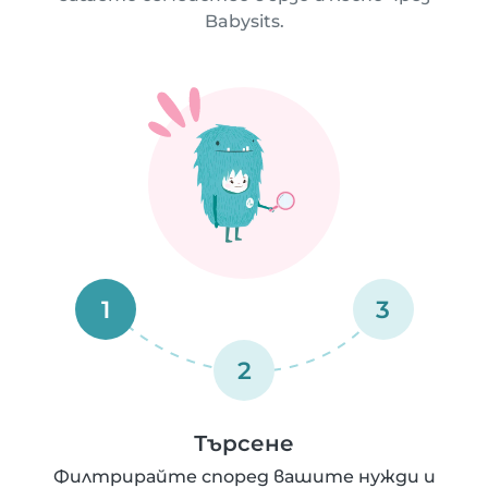
Babysits.
1
3
2
Търсене
Филтрирайте според вашите нужди и