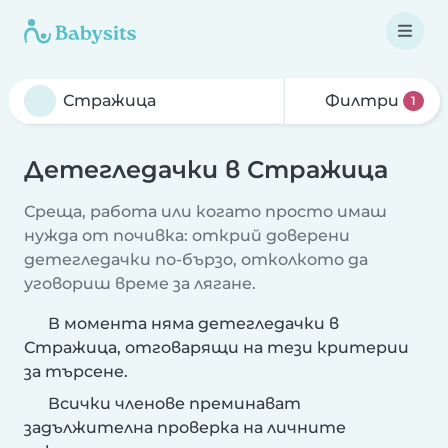
Филтри
1
Детегледачки в Стражица
Среща, работа или когато просто имаш
нужда от почивка: открий доверени
детегледачки по-бързо, отколкото да
уговориш време за лягане.
В момента няма детегледачки в
Стражица, отговарящи на тези критерии
за търсене.
Всички членове преминават
задължителна проверка на личните