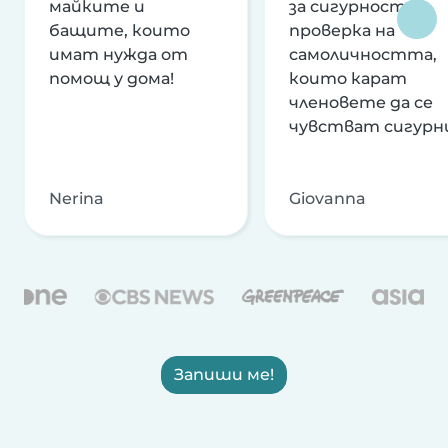
майките и
за сигурност и
бащите, които
проверка на
имат нужда от
самоличността,
помощ у дома!
които карат
членовете да се
чувстват сигурн
Nerina
Giovanna
Запиши ме!