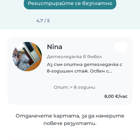
Регистрирайте се безплатно
4,7 / 5
Nina
Детегледачка в Ямбол
Аз съм опитна детегледачка с
8-годишен стаж. Освен с
нормално развиващи се деца,
имам и опит в грижата за
Опит: > 8 години
деца със специални нужди,
8,00 €/час
като глухота, диабет,
езикови разстройства, ADHD,..
Отдалечете картата, за да намерите
повече резултати.