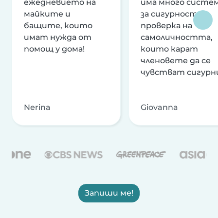
ежедневието на
има много систе
майките и
за сигурност и
бащите, които
проверка на
имат нужда от
самоличността,
помощ у дома!
които карат
членовете да се
чувстват сигурн
Nerina
Giovanna
Запиши ме!