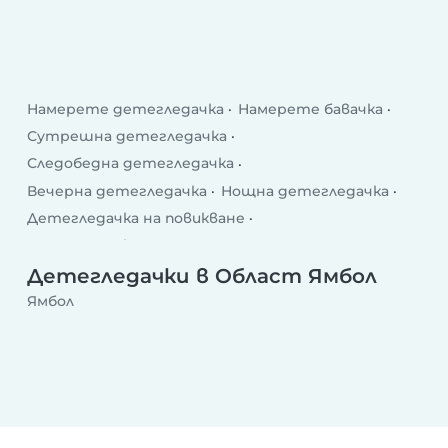
Намерете детегледачка
Намерете бавачка
Сутрешна детегледачка
Следобедна детегледачка
Вечерна детегледачка
Нощна детегледачка
Детегледачка на повикване
Детегледачка след училище
Делнична детегледачка
Уикенд детегледачка
Детегледачки в Област Ямбол
Ямбол