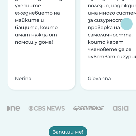
улесните
полезно, надеждно
ежедневието на
има много систе
майките и
за сигурност и
бащите, които
проверка на
имат нужда от
самоличността,
помощ у дома!
които карат
членовете да се
чувстват сигурн
Nerina
Giovanna
Запиши ме!