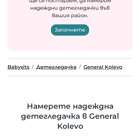
ще се постараем, да намерим
надеждни детегледачки във
вашия район.
Започнете
Babysits
Детегледачка
General Kolevo
Намерете надеждна
детегледачка в General
Kolevo