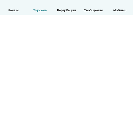
Начало
Търсене
Резервации
Съобщения
Любими
Български
Как работи
Помощ
Условия и поверителност
Ценообразуване
Фирмени данни
Детегледачки за работа
стандарти на Общността
© Babysits B.V.