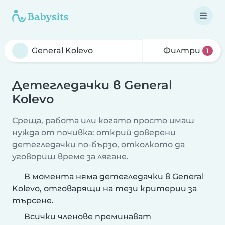
Филтри
1
Детегледачки в General
Kolevo
Среща, работа или когато просто имаш
нужда от почивка: открий доверени
детегледачки по-бързо, отколкото да
уговориш време за лягане.
В момента няма детегледачки в General
Kolevo, отговарящи на тези критерии за
търсене.
Всички членове преминават