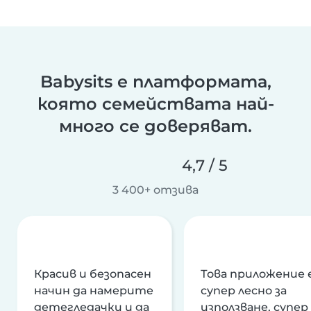
Babysits е платформата,
която семействата най-
много се доверяват.
4,7 / 5
3 400+ отзива
Красив и безопасен
Това приложение 
начин да намерите
супер лесно за
детегледачки и да
използване, супер