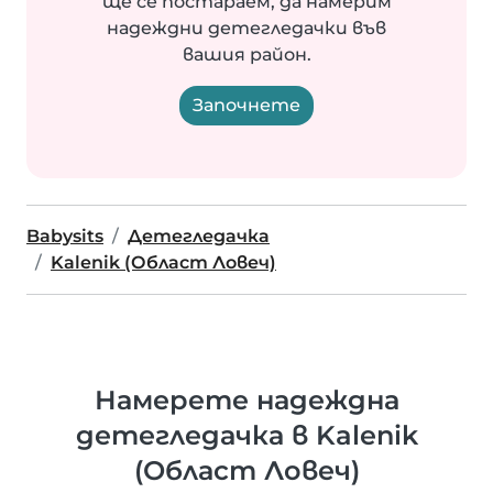
ще се постараем, да намерим
надеждни детегледачки във
вашия район.
Започнете
Babysits
Детегледачка
Kalenik (Област Ловеч)
Намерете надеждна
детегледачка в Kalenik
(Област Ловеч)