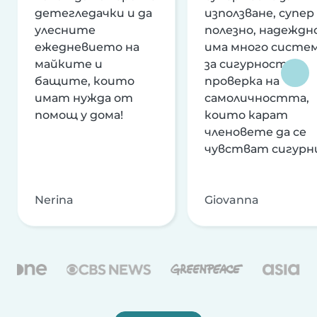
детегледачки и да
използване, супер
улесните
полезно, надеждно
ежедневието на
има много систе
майките и
за сигурност и
бащите, които
проверка на
имат нужда от
самоличността,
помощ у дома!
които карат
членовете да се
чувстват сигурн
Nerina
Giovanna