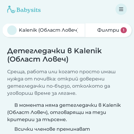
Филтри
1
Детегледачки в Kalenik
(Област Ловеч)
Среща, работа или когато просто имаш
нужда от почивка: открий доверени
детегледачки по-бързо, отколкото да
уговориш време за лягане.
В момента няма детегледачки в Kalenik
(Област Ловеч), отговарящи на тези
критерии за търсене.
Всички членове преминават