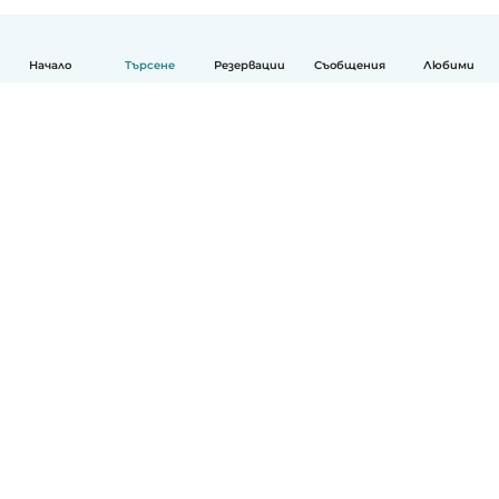
Начало
Търсене
Резервации
Съобщения
Любими
Български
Как работи
Помощ
Условия и поверителност
Ценообразуване
Фирмени данни
Детегледачки за работа
стандарти на Общността