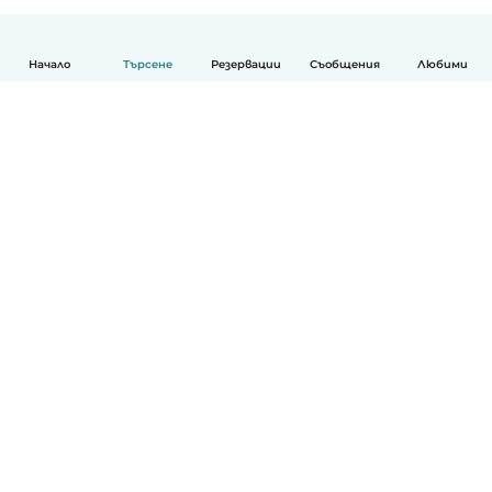
Начало
Търсене
Резервации
Съобщения
Любими
Български
Как работи
Помощ
Условия и поверителност
Ценообразуване
Фирмени данни
Детегледачки за работа
стандарти на Общността