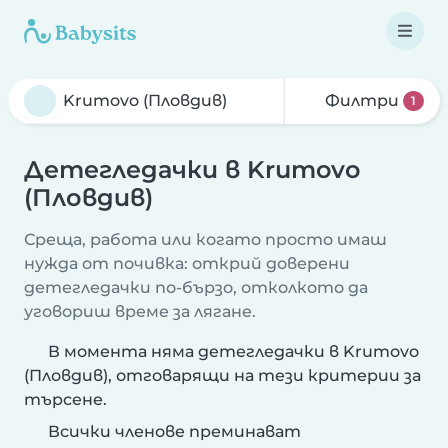
Филтри
1
Детегледачки в Krumovo
(Пловдив)
Среща, работа или когато просто имаш
нужда от почивка: открий доверени
детегледачки по-бързо, отколкото да
уговориш време за лягане.
В момента няма детегледачки в Krumovo
(Пловдив), отговарящи на тези критерии за
търсене.
Всички членове преминават