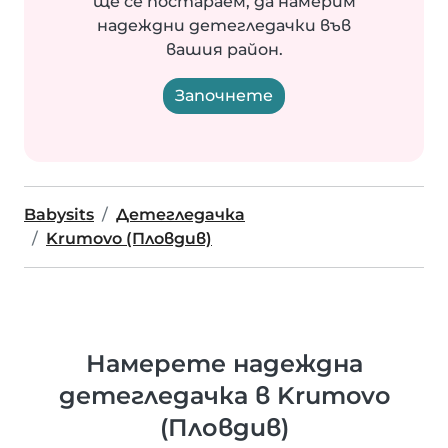
ще се постараем, да намерим
надеждни детегледачки във
вашия район.
Започнете
Babysits
Детегледачка
Krumovo (Пловдив)
Намерете надеждна
детегледачка в Krumovo
(Пловдив)