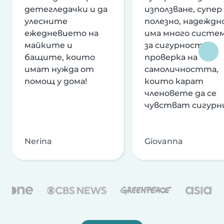
детегледачки и да
използване, супер
улесните
полезно, надеждно
ежедневието на
има много систе
майките и
за сигурност и
бащите, които
проверка на
имат нужда от
самоличността,
помощ у дома!
които карат
членовете да се
чувстват сигурн
Nerina
Giovanna