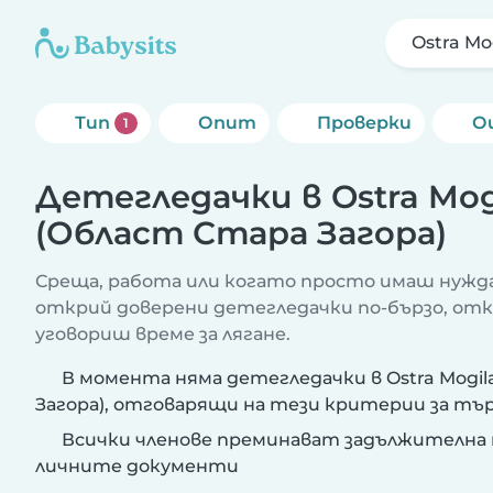
Ostra Mo
Тип
Опит
Проверки
О
1
Детегледачки в Ostra Mog
(Област Стара Загора)
Среща, работа или когато просто имаш нужда
открий доверени детегледачки по-бързо, от
уговориш време за лягане.
В момента няма детегледачки в Ostra Mogi
Загора), отговарящи на тези критерии за тър
Всички членове преминават задължителна 
личните документи