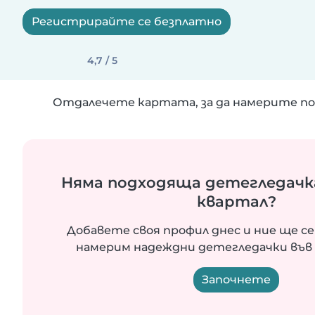
Регистрирайте се безплатно
4,7 / 5
Отдалечете картата, за да намерите по
Няма подходяща детегледачк
квартал?
Добавете своя профил днес и ние ще се
намерим надеждни детегледачки във 
Започнете