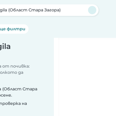
gila (Област Стара Загора)
ще филтри
ila
 от почивка:
колкото да
la (Област Стара
сене.
проверка на