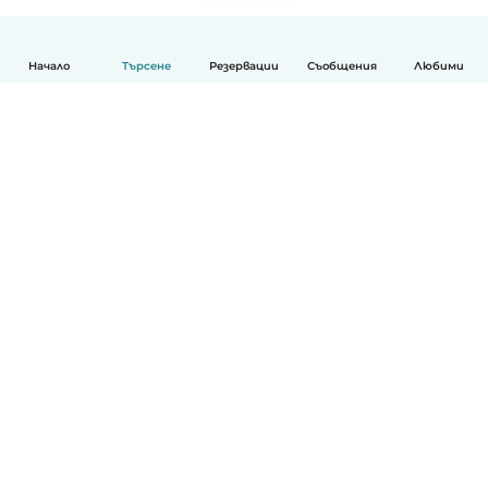
Начало
Търсене
Резервации
Съобщения
Любими
Български
Как работи
Помощ
Условия и поверителност
Ценообразуване
Фирмени данни
Детегледачки за работа
стандарти на Общността