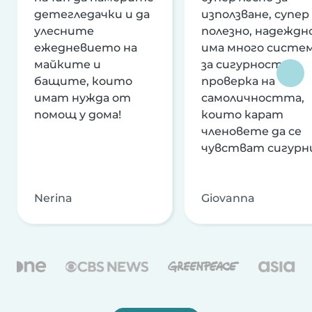
детегледачки и да
използване, супер
улесните
полезно, надеждно
ежедневието на
има много систе
майките и
за сигурност и
бащите, които
проверка на
имат нужда от
самоличността,
помощ у дома!
които карат
членовете да се
чувстват сигурн
Nerina
Giovanna