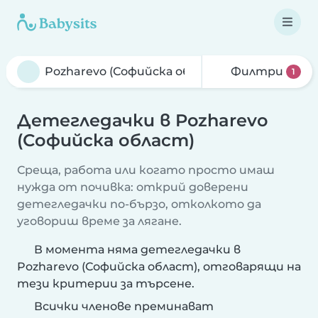
Филтри
1
Детегледачки в Pozharevo
(Софийска област)
Среща, работа или когато просто имаш
нужда от почивка: открий доверени
детегледачки по-бързо, отколкото да
уговориш време за лягане.
В момента няма детегледачки в
Pozharevo (Софийска област), отговарящи на
тези критерии за търсене.
Всички членове преминават