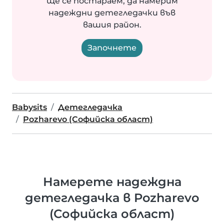
ще се постараем, да намерим
надеждни детегледачки във
вашия район.
Започнете
Babysits
Детегледачка
Pozharevo (Софийска област)
Намерете надеждна
детегледачка в Pozharevo
(Софийска област)