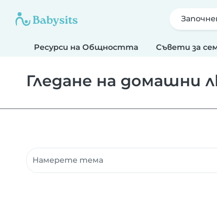
Започне
Ресурси на Общността
Съвети за се
Гледане на домашни 
Търсене на ресурси на общността