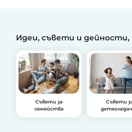
Идеи, съвети и дейности,
Съвети за
Съвети з
семейства
детегледа