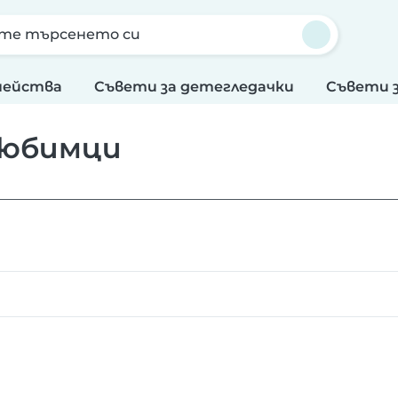
те търсенето си
мейства
Съвети за детегледачки
Съвети 
любимци