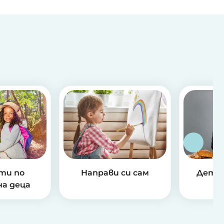
ти по
Направи си сам
Детск
на деца