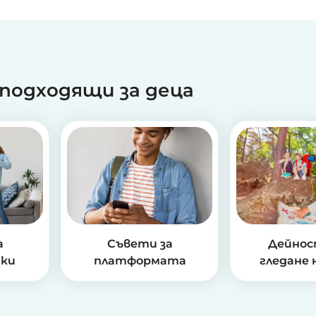
 подходящи за деца
а
Съвети за
Дейнос
чки
платформата
гледане 