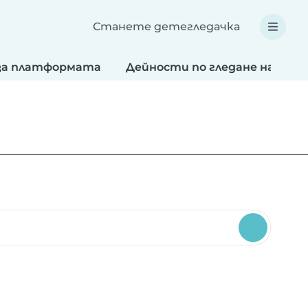
Станете детегледачка
за платформата
Дейности по гледане на деца