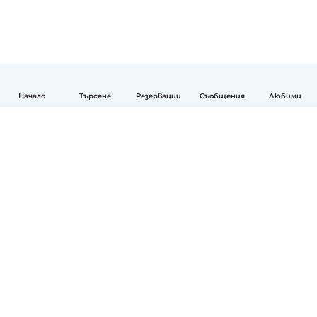
Начало
Търсене
Резервации
Съобщения
Любими
Български
Как работи
Помощ
Условия и поверителност
Ценообразуване
Фирмени данни
Детегледачки за работа