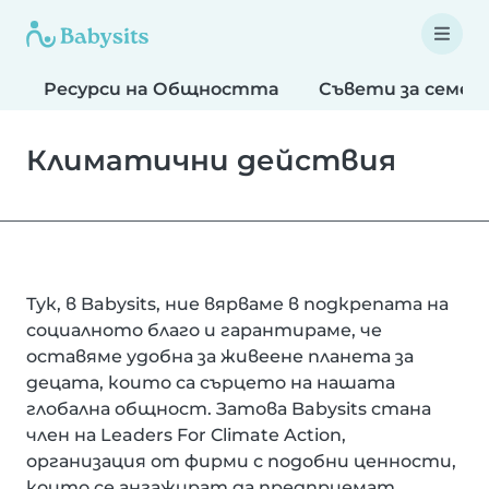
Ресурси на Общността
Съвети за семей
Климатични действия
Тук, в Babysits, ние вярваме в подкрепата на
социалното благо и гарантираме, че
оставяме удобна за живеене планета за
децата, които са сърцето на нашата
глобална общност. Затова Babysits стана
член на Leaders For Climate Action,
организация от фирми с подобни ценности,
които се ангажират да предприемат