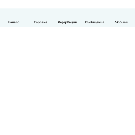
Начало
Търсене
Резервации
Съобщения
Любими
Български
Как работи
Помощ
Условия и поверителност
Ценообразуване
Фирмени данни
Детегледачки за работа
стандарти на Общността