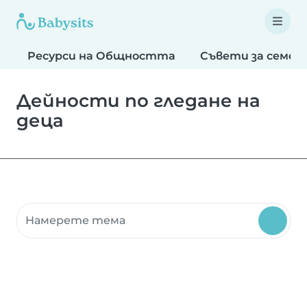
Ресурси на Общността
Съвети за семей
Дейности по гледане на
деца
Търсене на ресурси на общността