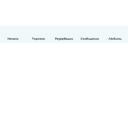
Начало
Търсене
Резервации
Съобщения
Любими
Български
Как работи
Помощ
Условия и поверителност
Ценообразуване
Фирмени данни
Детегледачки за работа