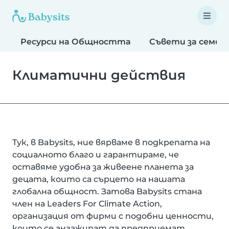
Ресурси на Общността
Съвети за семей
Климатични действия
Тук, в Babysits, ние вярваме в подкрепата на
социалното благо и гарантираме, че
оставяме удобна за живеене планета за
децата, които са сърцето на нашата
глобална общност. Затова Babysits стана
член на Leaders For Climate Action,
организация от фирми с подобни ценности,
които се ангажират да предприемат