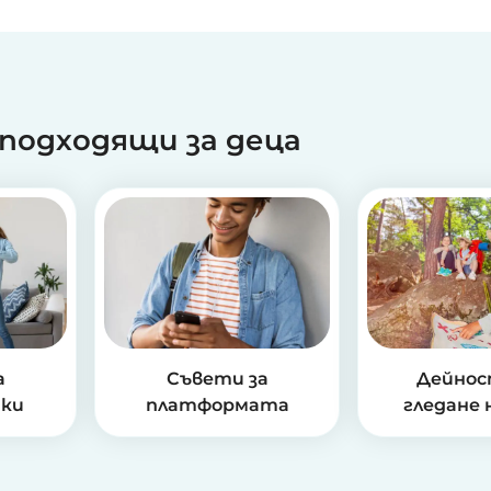
 подходящи за деца
а
Съвети за
Дейнос
чки
платформата
гледане 