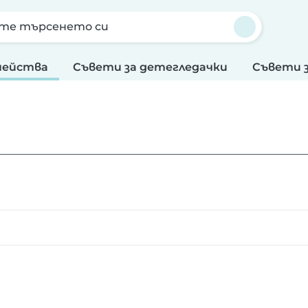
те търсенето си
мейства
Съвети за детегледачки
Съвети 
а