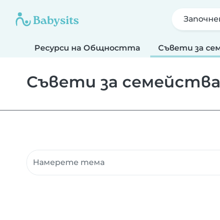
Започне
Ресурси на Общността
Съвети за се
Съвети за семейств
Търсене на ресурси на общността