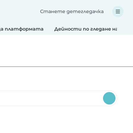
Станете детегледачка
за платформата
Дейности по гледане на деца