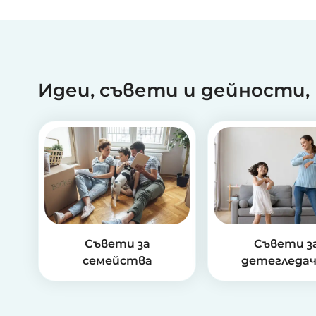
Идеи, съвети и дейности,
Съвети за
Съвети з
семейства
детегледа