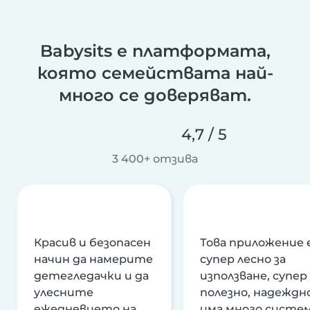
Babysits е платформата,
която семействата най-
много се доверяват.
4,7 / 5
3 400+ отзива
Красив и безопасен
Това приложение 
начин да намерите
супер лесно за
детегледачки и да
използване, супер
улесните
полезно, надеждно
ежедневието на
има много систе