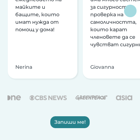
майките и
за сигурност и
бащите, които
проверка на
имат нужда от
самоличността,
помощ у дома!
които карат
членовете да се
чувстват сигурн
Nerina
Giovanna
Запиши ме!