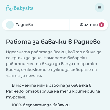
Филтри
1
Работа за бавачки в Раднево
Идеалната работа за всеки, който обича да
се грижи за деца. Намерете баварски
работни места близо до вас за по-кратко
време, отколкото е нужно за събиране на
чанта за пелени.
В момента няма работа за бавачка в
Раднево, отговаряща на тези критерии за
търсене.
100% безплатно за бавачки