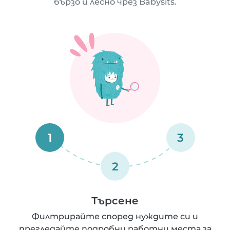
бързо и лесно чрез Babysits.
1
3
2
Търсене
Филтрирайте според нуждите си и
прегледайте подробни работни места за