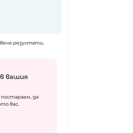
вече резултати.
ъв вашия
 постараем, да
то вас.