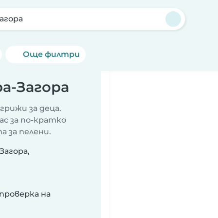
агора
Още филтри
ра-Загора
грижи за деца.
ас за по-кратко
а за пелени.
Загора,
проверка на