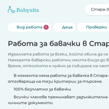
Стара-З
Вид работа
Деца
Проверки
1
Работа за бавачки в Ста
Идеалната работа за всеки, който обича да се 
Намерете баварски работни места близо до в
време, отколкото е нужно за събиране на чант
В момента няма работа за бавачка в Стара-
отговаряща на тези критерии за търсене.
100% безплатно за бавачки
Всички членове преминават задължителна 
личните документи