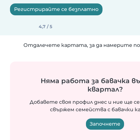
Регистрирайте се безплатно
4,7 / 5
Отдалечете картата, за да намерите по
Няма работа за бавачка в
квартал?
Добавете своя профил днес и ние ще се
свържем семейства с бавачки ка
Започнете